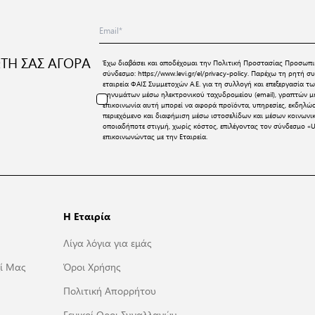
ΤΗ ΣΑΣ ΑΓΟΡΑ
Έχω διαβάσει και αποδέχομαι την
Πολιτική Προστασίας Προσωπι
σύνδεσμο:
https://www.levi.gr/el/privacy-policy
. Παρέχω τη ρητή συ
εταιρεία ΦΑΙΣ Συμμετοχών Α.Ε. για τη συλλογή και επεξεργασία
μηνυμάτων μέσω ηλεκτρονικού ταχυδρομείου (email), γραπτών μη
επικοινωνία αυτή μπορεί να αφορά προϊόντα, υπηρεσίες, εκδηλώ
περιεχόμενο και διαφήμιση μέσω ιστοσελίδων και μέσων κοινων
οποιαδήποτε στιγμή, χωρίς κόστος, επιλέγοντας τον σύνδεσμο «U
επικοινωνώντας με την Εταιρεία.
Η Εταιρία
Λίγα λόγια για εμάς
ί Μας
Όροι Χρήσης
Πολιτική Απορρήτου
Γενικοί Οροι Συναλλαγών