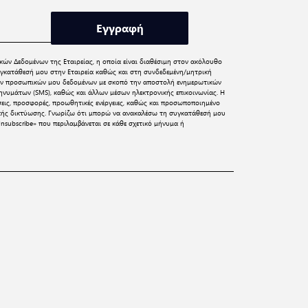
Εγγραφή
κών Δεδομένων
της Εταιρείας, η οποία είναι διαθέσιμη στον ακόλουθο
γκατάθεσή μου στην Εταιρεία καθώς και στη συνδεδεμένη/μητρική
 των προσωπικών μου δεδομένων με σκοπό την αποστολή ενημερωτικών
νυμάτων (SMS), καθώς και άλλων μέσων ηλεκτρονικής επικοινωνίας. Η
σεις, προσφορές, προωθητικές ενέργειες, καθώς και προσωποποιημένο
ικής δικτύωσης. Γνωρίζω ότι μπορώ να ανακαλέσω τη συγκατάθεσή μου
nsubscribe» που περιλαμβάνεται σε κάθε σχετικό μήνυμα ή