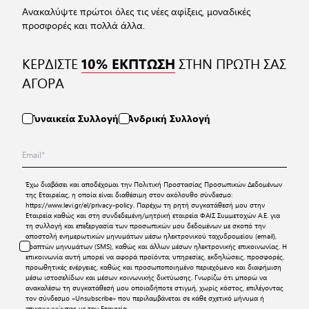
Ανακαλύψτε πρώτοι όλες τις νέες αφίξεις, μοναδικές
προσφορές και πολλά άλλα.
ΚΕΡΔΙΣΤΕ
ΣΤΗΝ ΠΡΩΤΗ ΣΑΣ
10% ΕΚΠΤΩΣΗ
ΑΓΟΡΑ
Γυναικεία Συλλογή
Ανδρική Συλλογή
Έχω διαβάσει και αποδέχομαι την
Πολιτική Προστασίας Προσωπικών Δεδομένων
της Εταιρείας, η οποία είναι διαθέσιμη στον ακόλουθο σύνδεσμο:
https://www.levi.gr/el/privacy-policy
. Παρέχω τη ρητή συγκατάθεσή μου στην
Εταιρεία καθώς και στη συνδεδεμένη/μητρική εταιρεία ΦΑΙΣ Συμμετοχών Α.Ε. για
τη συλλογή και επεξεργασία των προσωπικών μου δεδομένων με σκοπό την
αποστολή ενημερωτικών μηνυμάτων μέσω ηλεκτρονικού ταχυδρομείου (email),
γραπτών μηνυμάτων (SMS), καθώς και άλλων μέσων ηλεκτρονικής επικοινωνίας. Η
επικοινωνία αυτή μπορεί να αφορά προϊόντα, υπηρεσίες, εκδηλώσεις, προσφορές,
προωθητικές ενέργειες, καθώς και προσωποποιημένο περιεχόμενο και διαφήμιση
μέσω ιστοσελίδων και μέσων κοινωνικής δικτύωσης. Γνωρίζω ότι μπορώ να
ανακαλέσω τη συγκατάθεσή μου οποιαδήποτε στιγμή, χωρίς κόστος, επιλέγοντας
τον σύνδεσμο «Unsubscribe» που περιλαμβάνεται σε κάθε σχετικό μήνυμα ή
επικοινωνώντας με την Εταιρεία.