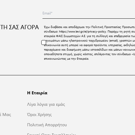
ΤΗ ΣΑΣ ΑΓΟΡΑ
Έχω διαβάσει και αποδέχομαι την
Πολιτική Προστασίας Προσωπι
σύνδεσμο:
https://www.levi.gr/el/privacy-policy
. Παρέχω τη ρητή συ
εταιρεία ΦΑΙΣ Συμμετοχών Α.Ε. για τη συλλογή και επεξεργασία
μηνυμάτων μέσω ηλεκτρονικού ταχυδρομείου (email), γραπτών μη
επικοινωνία αυτή μπορεί να αφορά προϊόντα, υπηρεσίες, εκδηλώ
περιεχόμενο και διαφήμιση μέσω ιστοσελίδων και μέσων κοινων
οποιαδήποτε στιγμή, χωρίς κόστος, επιλέγοντας τον σύνδεσμο «U
επικοινωνώντας με την Εταιρεία.
Η Εταιρία
Λίγα λόγια για εμάς
ί Μας
Όροι Χρήσης
Πολιτική Απορρήτου
Γενικοί Οροι Συναλλαγών