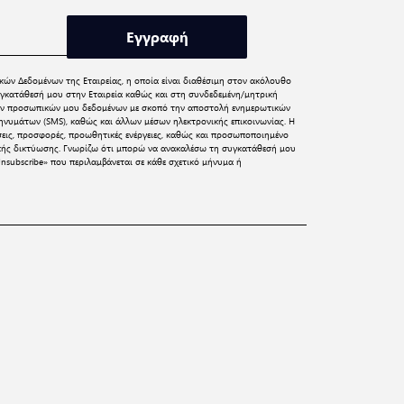
Εγγραφή
κών Δεδομένων
της Εταιρείας, η οποία είναι διαθέσιμη στον ακόλουθο
γκατάθεσή μου στην Εταιρεία καθώς και στη συνδεδεμένη/μητρική
 των προσωπικών μου δεδομένων με σκοπό την αποστολή ενημερωτικών
νυμάτων (SMS), καθώς και άλλων μέσων ηλεκτρονικής επικοινωνίας. Η
σεις, προσφορές, προωθητικές ενέργειες, καθώς και προσωποποιημένο
ικής δικτύωσης. Γνωρίζω ότι μπορώ να ανακαλέσω τη συγκατάθεσή μου
nsubscribe» που περιλαμβάνεται σε κάθε σχετικό μήνυμα ή