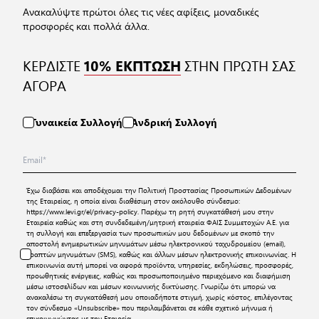
Ανακαλύψτε πρώτοι όλες τις νέες αφίξεις, μοναδικές
προσφορές και πολλά άλλα.
ΚΕΡΔΙΣΤΕ
ΣΤΗΝ ΠΡΩΤΗ ΣΑΣ
10% ΕΚΠΤΩΣΗ
ΑΓΟΡΑ
Γυναικεία Συλλογή
Ανδρική Συλλογή
Έχω διαβάσει και αποδέχομαι την
Πολιτική Προστασίας Προσωπικών Δεδομένων
της Εταιρείας, η οποία είναι διαθέσιμη στον ακόλουθο σύνδεσμο:
https://www.levi.gr/el/privacy-policy
. Παρέχω τη ρητή συγκατάθεσή μου στην
Εταιρεία καθώς και στη συνδεδεμένη/μητρική εταιρεία ΦΑΙΣ Συμμετοχών Α.Ε. για
τη συλλογή και επεξεργασία των προσωπικών μου δεδομένων με σκοπό την
αποστολή ενημερωτικών μηνυμάτων μέσω ηλεκτρονικού ταχυδρομείου (email),
γραπτών μηνυμάτων (SMS), καθώς και άλλων μέσων ηλεκτρονικής επικοινωνίας. Η
επικοινωνία αυτή μπορεί να αφορά προϊόντα, υπηρεσίες, εκδηλώσεις, προσφορές,
προωθητικές ενέργειες, καθώς και προσωποποιημένο περιεχόμενο και διαφήμιση
μέσω ιστοσελίδων και μέσων κοινωνικής δικτύωσης. Γνωρίζω ότι μπορώ να
ανακαλέσω τη συγκατάθεσή μου οποιαδήποτε στιγμή, χωρίς κόστος, επιλέγοντας
τον σύνδεσμο «Unsubscribe» που περιλαμβάνεται σε κάθε σχετικό μήνυμα ή
επικοινωνώντας με την Εταιρεία.