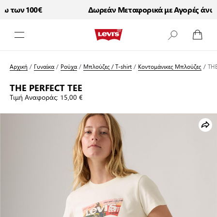
 των 100€
Δωρεάν Μεταφορικά με Αγορές άνω τ
Μετάβαση στο περιεχόμενο
Αρχική
/
Γυναίκα
/
Ρούχα
/
Μπλούζες / T-shirt
/
Κοντομάνικες Μπλούζες
/
THE
THE PERFECT TEE
Τιμή Αναφοράς:
15,00 €