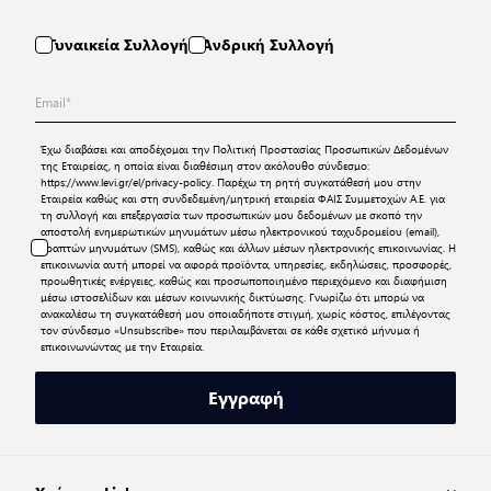
Γυναικεία Συλλογή
Ανδρική Συλλογή
Έχω διαβάσει και αποδέχομαι την
Πολιτική Προστασίας Προσωπικών Δεδομένων
της Εταιρείας, η οποία είναι διαθέσιμη στον ακόλουθο σύνδεσμο:
https://www.levi.gr/el/privacy-policy
. Παρέχω τη ρητή συγκατάθεσή μου στην
Εταιρεία καθώς και στη συνδεδεμένη/μητρική εταιρεία ΦΑΙΣ Συμμετοχών Α.Ε. για
τη συλλογή και επεξεργασία των προσωπικών μου δεδομένων με σκοπό την
αποστολή ενημερωτικών μηνυμάτων μέσω ηλεκτρονικού ταχυδρομείου (email),
γραπτών μηνυμάτων (SMS), καθώς και άλλων μέσων ηλεκτρονικής επικοινωνίας. Η
επικοινωνία αυτή μπορεί να αφορά προϊόντα, υπηρεσίες, εκδηλώσεις, προσφορές,
προωθητικές ενέργειες, καθώς και προσωποποιημένο περιεχόμενο και διαφήμιση
μέσω ιστοσελίδων και μέσων κοινωνικής δικτύωσης. Γνωρίζω ότι μπορώ να
ανακαλέσω τη συγκατάθεσή μου οποιαδήποτε στιγμή, χωρίς κόστος, επιλέγοντας
τον σύνδεσμο «Unsubscribe» που περιλαμβάνεται σε κάθε σχετικό μήνυμα ή
επικοινωνώντας με την Εταιρεία.
Εγγραφή