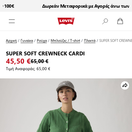
100€
Δωρεάν Μεταφορικά με Αγορές άνω των 10
Μετάβαση στο περιεχόμενο
Αρχική
/
Γυναίκα
/
Ρούχα
/
Μπλούζες / T-shirt
/
Πλεκτά
/
SUPER SOFT CREWNE
SUPER SOFT CREWNECK CARDI
45,50 €
65,00 €
Τιμή Αναφοράς:
65,00 €