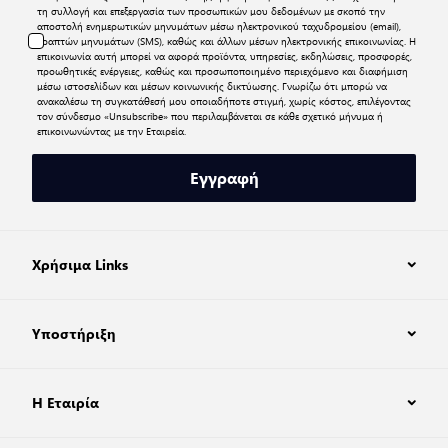
τη συλλογή και επεξεργασία των προσωπικών μου δεδομένων με σκοπό την
αποστολή ενημερωτικών μηνυμάτων μέσω ηλεκτρονικού ταχυδρομείου (email),
γραπτών μηνυμάτων (SMS), καθώς και άλλων μέσων ηλεκτρονικής επικοινωνίας. Η
επικοινωνία αυτή μπορεί να αφορά προϊόντα, υπηρεσίες, εκδηλώσεις, προσφορές,
προωθητικές ενέργειες, καθώς και προσωποποιημένο περιεχόμενο και διαφήμιση
μέσω ιστοσελίδων και μέσων κοινωνικής δικτύωσης. Γνωρίζω ότι μπορώ να
ανακαλέσω τη συγκατάθεσή μου οποιαδήποτε στιγμή, χωρίς κόστος, επιλέγοντας
τον σύνδεσμο «Unsubscribe» που περιλαμβάνεται σε κάθε σχετικό μήνυμα ή
επικοινωνώντας με την Εταιρεία.
Εγγραφή
Χρήσιμα Links
Υποστήριξη
Η Εταιρία