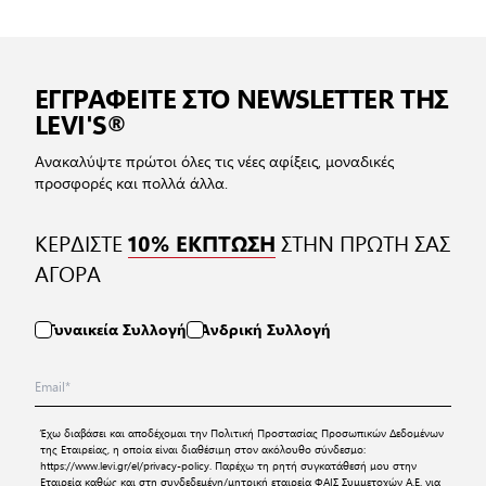
ΕΓΓΡΑΦΕΙΤΕ ΣΤΟ NEWSLETTER ΤΗΣ
LEVI'S®
Ανακαλύψτε πρώτοι όλες τις νέες αφίξεις, μοναδικές
προσφορές και πολλά άλλα.
ΚΕΡΔΙΣΤΕ
ΣΤΗΝ ΠΡΩΤΗ ΣΑΣ
10% ΕΚΠΤΩΣΗ
ΑΓΟΡΑ
Γυναικεία Συλλογή
Ανδρική Συλλογή
Έχω διαβάσει και αποδέχομαι την
Πολιτική Προστασίας Προσωπικών Δεδομένων
της Εταιρείας, η οποία είναι διαθέσιμη στον ακόλουθο σύνδεσμο:
https://www.levi.gr/el/privacy-policy
. Παρέχω τη ρητή συγκατάθεσή μου στην
Εταιρεία καθώς και στη συνδεδεμένη/μητρική εταιρεία ΦΑΙΣ Συμμετοχών Α.Ε. για