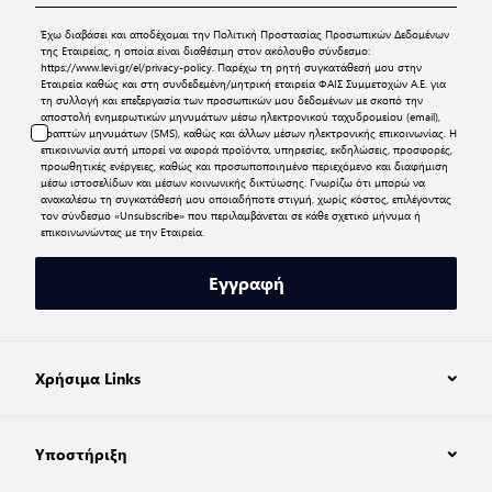
Έχω διαβάσει και αποδέχομαι την
Πολιτική Προστασίας Προσωπικών Δεδομένων
της Εταιρείας, η οποία είναι διαθέσιμη στον ακόλουθο σύνδεσμο:
https://www.levi.gr/el/privacy-policy
. Παρέχω τη ρητή συγκατάθεσή μου στην
Εταιρεία καθώς και στη συνδεδεμένη/μητρική εταιρεία ΦΑΙΣ Συμμετοχών Α.Ε. για
τη συλλογή και επεξεργασία των προσωπικών μου δεδομένων με σκοπό την
αποστολή ενημερωτικών μηνυμάτων μέσω ηλεκτρονικού ταχυδρομείου (email),
γραπτών μηνυμάτων (SMS), καθώς και άλλων μέσων ηλεκτρονικής επικοινωνίας. Η
επικοινωνία αυτή μπορεί να αφορά προϊόντα, υπηρεσίες, εκδηλώσεις, προσφορές,
προωθητικές ενέργειες, καθώς και προσωποποιημένο περιεχόμενο και διαφήμιση
μέσω ιστοσελίδων και μέσων κοινωνικής δικτύωσης. Γνωρίζω ότι μπορώ να
ανακαλέσω τη συγκατάθεσή μου οποιαδήποτε στιγμή, χωρίς κόστος, επιλέγοντας
τον σύνδεσμο «Unsubscribe» που περιλαμβάνεται σε κάθε σχετικό μήνυμα ή
επικοινωνώντας με την Εταιρεία.
Εγγραφή
Χρήσιμα Links
Υποστήριξη