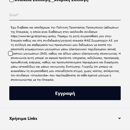
Έχω διαβάσει και αποδέχομαι την
Πολιτική Προστασίας Προσωπικών Δεδομένων
της Εταιρείας, η οποία είναι διαθέσιμη στον ακόλουθο σύνδεσμο:
https://www.levi.gr/el/privacy-policy
. Παρέχω τη ρητή συγκατάθεσή μου στην
Εταιρεία καθώς και στη συνδεδεμένη/μητρική εταιρεία ΦΑΙΣ Συμμετοχών Α.Ε. για
τη συλλογή και επεξεργασία των προσωπικών μου δεδομένων με σκοπό την
αποστολή ενημερωτικών μηνυμάτων μέσω ηλεκτρονικού ταχυδρομείου (email),
γραπτών μηνυμάτων (SMS), καθώς και άλλων μέσων ηλεκτρονικής επικοινωνίας. Η
επικοινωνία αυτή μπορεί να αφορά προϊόντα, υπηρεσίες, εκδηλώσεις, προσφορές,
προωθητικές ενέργειες, καθώς και προσωποποιημένο περιεχόμενο και διαφήμιση
μέσω ιστοσελίδων και μέσων κοινωνικής δικτύωσης. Γνωρίζω ότι μπορώ να
ανακαλέσω τη συγκατάθεσή μου οποιαδήποτε στιγμή, χωρίς κόστος, επιλέγοντας
τον σύνδεσμο «Unsubscribe» που περιλαμβάνεται σε κάθε σχετικό μήνυμα ή
επικοινωνώντας με την Εταιρεία.
Εγγραφή
Χρήσιμα Links