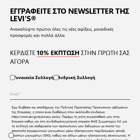
ΕΓΓΡΑΦΕΙΤΕ ΣΤΟ NEWSLETTER ΤΗΣ
LEVI'S®
Ανακαλύψτε πρώτοι όλες τις νέες αφίξεις, μοναδικές
προσφορές και πολλά άλλα.
ΚΕΡΔΙΣΤΕ
ΣΤΗΝ ΠΡΩΤΗ ΣΑΣ
10% ΕΚΠΤΩΣΗ
ΑΓΟΡΑ
Γυναικεία Συλλογή
Ανδρική Συλλογή
Έχω διαβάσει και αποδέχομαι την
Πολιτική Προστασίας Προσωπικών Δεδομένων
της Εταιρείας, η οποία είναι διαθέσιμη στον ακόλουθο σύνδεσμο:
https://www.levi.gr/el/privacy-policy
. Παρέχω τη ρητή συγκατάθεσή μου στην
Εταιρεία καθώς και στη συνδεδεμένη/μητρική εταιρεία ΦΑΙΣ Συμμετοχών Α.Ε. για
τη συλλογή και επεξεργασία των προσωπικών μου δεδομένων με σκοπό την
αποστολή ενημερωτικών μηνυμάτων μέσω ηλεκτρονικού ταχυδρομείου (email),
γραπτών μηνυμάτων (SMS), καθώς και άλλων μέσων ηλεκτρονικής επικοινωνίας. Η
επικοινωνία αυτή μπορεί να αφορά προϊόντα, υπηρεσίες, εκδηλώσεις, προσφορές,