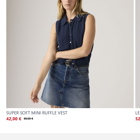
SUPER SOFT MINI RUFFLE VEST
L
42,00 €
60,00 €
52