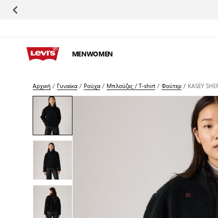
Μετάβαση στο περιεχόμενο
MEN
WOMEN
Αρχική
/
Γυναίκα
/
Ρούχα
/
Μπλούζες / T-shirt
/
Φούτερ
/
KASEY SHE