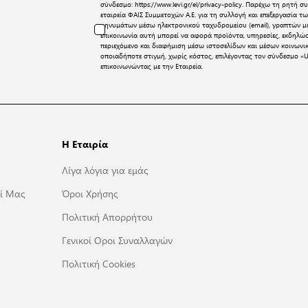
σύνδεσμο:
https://www.levi.gr/el/privacy-policy
. Παρέχω τη ρητή συ
εταιρεία ΦΑΙΣ Συμμετοχών Α.Ε. για τη συλλογή και επεξεργασία
μηνυμάτων μέσω ηλεκτρονικού ταχυδρομείου (email), γραπτών μη
επικοινωνία αυτή μπορεί να αφορά προϊόντα, υπηρεσίες, εκδηλώ
περιεχόμενο και διαφήμιση μέσω ιστοσελίδων και μέσων κοινων
οποιαδήποτε στιγμή, χωρίς κόστος, επιλέγοντας τον σύνδεσμο «U
επικοινωνώντας με την Εταιρεία.
Η Εταιρία
Λίγα λόγια για εμάς
ί Μας
Όροι Χρήσης
Πολιτική Απορρήτου
Γενικοί Οροι Συναλλαγών
Πολιτική Cookies