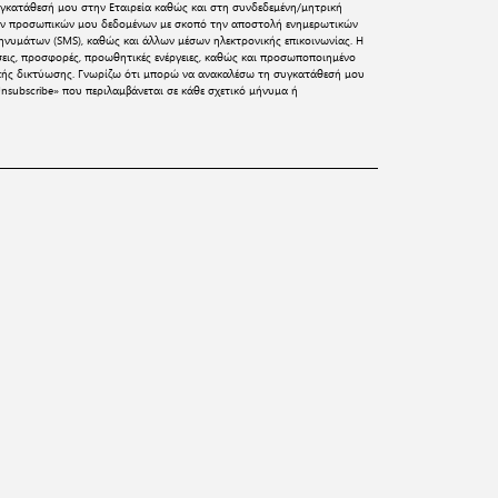
γκατάθεσή μου στην Εταιρεία καθώς και στη συνδεδεμένη/μητρική
 των προσωπικών μου δεδομένων με σκοπό την αποστολή ενημερωτικών
νυμάτων (SMS), καθώς και άλλων μέσων ηλεκτρονικής επικοινωνίας. Η
σεις, προσφορές, προωθητικές ενέργειες, καθώς και προσωποποιημένο
ικής δικτύωσης. Γνωρίζω ότι μπορώ να ανακαλέσω τη συγκατάθεσή μου
nsubscribe» που περιλαμβάνεται σε κάθε σχετικό μήνυμα ή