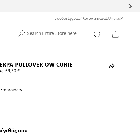
Είσοδος
Εγγραφή
Καταστήματα
Ελληνικά
Search Entire Store here...
ERPA PULLOVER OW CURIE
ς:
69,30 €
 Embroidery
μέγεθός σου