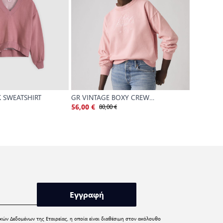
 SWEATSHIRT
GR VINTAGE BOXY CREW
GRAPHIC
SWEATSHIRT
80,00 €
7
56,00 €
49,00 €
Εγγραφή
κών Δεδομένων
της Εταιρείας, η οποία είναι διαθέσιμη στον ακόλουθο