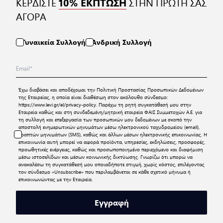
ΚΕΡΔΙΣΤΕ
ΣΤΗΝ ΠΡΩΤΗ ΣΑΣ
10% ΕΚΠΤΩΣΗ
ΑΓΟΡΑ
Γυναικεία Συλλογή
Ανδρική Συλλογή
Έχω διαβάσει και αποδέχομαι την
Πολιτική Προστασίας Προσωπικών Δεδομένων
της Εταιρείας, η οποία είναι διαθέσιμη στον ακόλουθο σύνδεσμο:
https://www.levi.gr/el/privacy-policy
. Παρέχω τη ρητή συγκατάθεσή μου στην
Εταιρεία καθώς και στη συνδεδεμένη/μητρική εταιρεία ΦΑΙΣ Συμμετοχών Α.Ε. για
τη συλλογή και επεξεργασία των προσωπικών μου δεδομένων με σκοπό την
αποστολή ενημερωτικών μηνυμάτων μέσω ηλεκτρονικού ταχυδρομείου (email),
γραπτών μηνυμάτων (SMS), καθώς και άλλων μέσων ηλεκτρονικής επικοινωνίας. Η
επικοινωνία αυτή μπορεί να αφορά προϊόντα, υπηρεσίες, εκδηλώσεις, προσφορές,
προωθητικές ενέργειες, καθώς και προσωποποιημένο περιεχόμενο και διαφήμιση
μέσω ιστοσελίδων και μέσων κοινωνικής δικτύωσης. Γνωρίζω ότι μπορώ να
ανακαλέσω τη συγκατάθεσή μου οποιαδήποτε στιγμή, χωρίς κόστος, επιλέγοντας
τον σύνδεσμο «Unsubscribe» που περιλαμβάνεται σε κάθε σχετικό μήνυμα ή
επικοινωνώντας με την Εταιρεία.
Εγγραφή