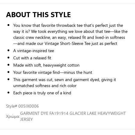
ABOUT THIS STYLE
You know that favorite throwback tee that's perfect just the
way it is? We took everything we love about that tee—like the
classic crew neckline, an easy, relaxed fit and lived-in softness
—and made our Vintage Short-Sleeve Tee just as perfect
A vintage-inspired tee
Cut with a relaxed fit
Made with soft, heavyweight cotton
Your favorite vintage find—minus the hunt
This garment was cut, sewn and garment dyed, giving it
unmatched softness and rich color
Each piece is truly one of a kind
Style
# 005IX0006
GARMENT DYE FA191914 GLACIER LAKE HEAVYWEIGHT
Χρώμα:
JERSEY