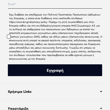
Έχω διαβάσει και αποδέχομαι την
Πολιτική Προστασίας Προσωπικών Δεδομένων
της Εταιρείας, η οποία είναι διαθέσιμη στον ακόλουθο σύνδεσμο:
https://www.levi.gr/el/privacy-policy
. Παρέχω τη ρητή συγκατάθεσή μου στην
Εταιρεία καθώς και στη συνδεδεμένη/μητρική εταιρεία ΦΑΙΣ Συμμετοχών Α.Ε. για
τη συλλογή και επεξεργασία των προσωπικών μου δεδομένων με σκοπό την
αποστολή ενημερωτικών μηνυμάτων μέσω ηλεκτρονικού ταχυδρομείου (email),
γραπτών μηνυμάτων (SMS), καθώς και άλλων μέσων ηλεκτρονικής επικοινωνίας. Η
επικοινωνία αυτή μπορεί να αφορά προϊόντα, υπηρεσίες, εκδηλώσεις, προσφορές,
προωθητικές ενέργειες, καθώς και προσωποποιημένο περιεχόμενο και διαφήμιση
μέσω ιστοσελίδων και μέσων κοινωνικής δικτύωσης. Γνωρίζω ότι μπορώ να
ανακαλέσω τη συγκατάθεσή μου οποιαδήποτε στιγμή, χωρίς κόστος, επιλέγοντας
τον σύνδεσμο «Unsubscribe» που περιλαμβάνεται σε κάθε σχετικό μήνυμα ή
επικοινωνώντας με την Εταιρεία.
Εγγραφή
Χρήσιμα Links
Υποστήριξη