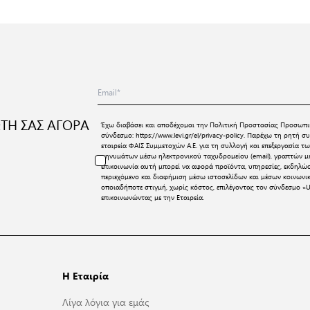
ΤΗ ΣΑΣ ΑΓΟΡΑ
Έχω διαβάσει και αποδέχομαι την
Πολιτική Προστασίας Προσωπι
σύνδεσμο:
https://www.levi.gr/el/privacy-policy
. Παρέχω τη ρητή συ
εταιρεία ΦΑΙΣ Συμμετοχών Α.Ε. για τη συλλογή και επεξεργασία
μηνυμάτων μέσω ηλεκτρονικού ταχυδρομείου (email), γραπτών μη
επικοινωνία αυτή μπορεί να αφορά προϊόντα, υπηρεσίες, εκδηλώ
περιεχόμενο και διαφήμιση μέσω ιστοσελίδων και μέσων κοινων
οποιαδήποτε στιγμή, χωρίς κόστος, επιλέγοντας τον σύνδεσμο «U
επικοινωνώντας με την Εταιρεία.
Η Εταιρία
Λίγα λόγια για εμάς