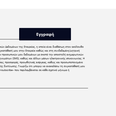
Εγγραφή
κών Δεδομένων
της Εταιρείας, η οποία είναι διαθέσιμη στον ακόλουθο
γκατάθεσή μου στην Εταιρεία καθώς και στη συνδεδεμένη/μητρική
 των προσωπικών μου δεδομένων με σκοπό την αποστολή ενημερωτικών
νυμάτων (SMS), καθώς και άλλων μέσων ηλεκτρονικής επικοινωνίας. Η
σεις, προσφορές, προωθητικές ενέργειες, καθώς και προσωποποιημένο
ικής δικτύωσης. Γνωρίζω ότι μπορώ να ανακαλέσω τη συγκατάθεσή μου
nsubscribe» που περιλαμβάνεται σε κάθε σχετικό μήνυμα ή