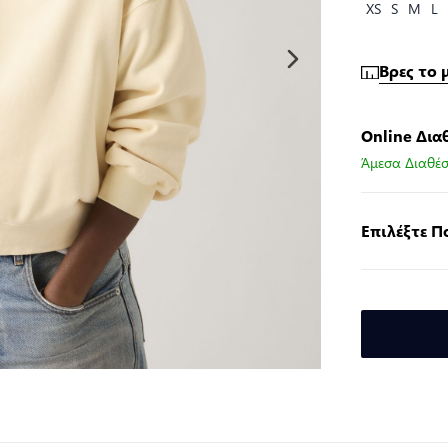
XS
S
M
L
Βρες το 
Online Δια
Άμεσα Διαθέσ
Επιλέξτε 