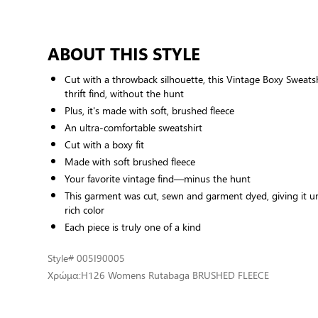
ABOUT THIS STYLE
Cut with a throwback silhouette, this Vintage Boxy Sweatshi
thrift find, without the hunt
Plus, it's made with soft, brushed fleece
An ultra-comfortable sweatshirt
Cut with a boxy fit
Made with soft brushed fleece
Your favorite vintage find—minus the hunt
This garment was cut, sewn and garment dyed, giving it 
rich color
Each piece is truly one of a kind
Style
# 005I90005
Χρώμα:
H126 Womens Rutabaga BRUSHED FLEECE