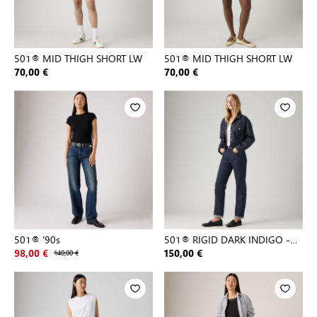
501® MID THIGH SHORT LW
501® MID THIGH SHORT LW
70,00 €
70,00 €
501® '90s
501® RIGID DARK INDIGO -
FLAT FINISH
98,00 €
140,00 €
150,00 €