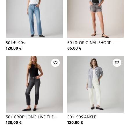
501® '90s
501® ORIGINAL SHORT
BLACKS
120,00 €
65,00 €
501 CROP LONG LIVE THE
501 '90S ANKLE
QUEEN
120,00 €
120,00 €