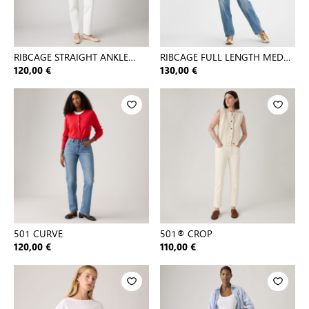
RIBCAGE STRAIGHT ANKLE
RIBCAGE FULL LENGTH MED
CLOUD O
INDIGO - WORN IN
120,00 €
130,00 €
501 CURVE
501® CROP
120,00 €
110,00 €