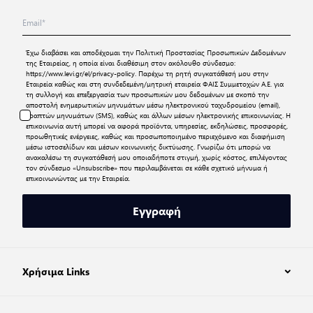
Έχω διαβάσει και αποδέχομαι την
Πολιτική Προστασίας Προσωπικών Δεδομένων
της Εταιρείας, η οποία είναι διαθέσιμη στον ακόλουθο σύνδεσμο:
https://www.levi.gr/el/privacy-policy
. Παρέχω τη ρητή συγκατάθεσή μου στην
Εταιρεία καθώς και στη συνδεδεμένη/μητρική εταιρεία ΦΑΙΣ Συμμετοχών Α.Ε. για
τη συλλογή και επεξεργασία των προσωπικών μου δεδομένων με σκοπό την
αποστολή ενημερωτικών μηνυμάτων μέσω ηλεκτρονικού ταχυδρομείου (email),
γραπτών μηνυμάτων (SMS), καθώς και άλλων μέσων ηλεκτρονικής επικοινωνίας. Η
επικοινωνία αυτή μπορεί να αφορά προϊόντα, υπηρεσίες, εκδηλώσεις, προσφορές,
προωθητικές ενέργειες, καθώς και προσωποποιημένο περιεχόμενο και διαφήμιση
μέσω ιστοσελίδων και μέσων κοινωνικής δικτύωσης. Γνωρίζω ότι μπορώ να
ανακαλέσω τη συγκατάθεσή μου οποιαδήποτε στιγμή, χωρίς κόστος, επιλέγοντας
τον σύνδεσμο «Unsubscribe» που περιλαμβάνεται σε κάθε σχετικό μήνυμα ή
επικοινωνώντας με την Εταιρεία.
Εγγραφή
Χρήσιμα Links