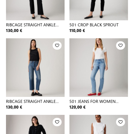
RIBCAGE STRAIGHT ANKLE
501 CROP BLACK SPROUT
BLACK S
130,00 €
110,00 €
RIBCAGE STRAIGHT ANKLE
501 JEANS FOR WOMEN
DARK INDIGO - WORN IN
HOLLOW DAY
130,00 €
120,00 €