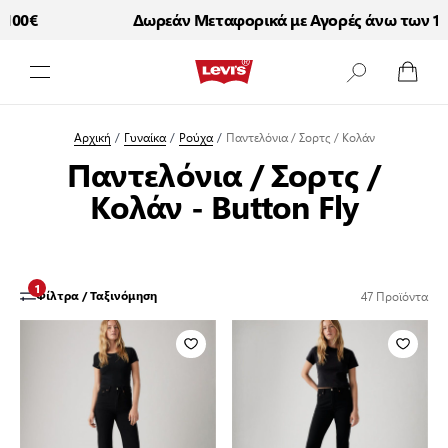
€
Δωρεάν Μεταφορικά με Αγορές άνω των 100€
Μετάβαση στο περιεχόμενο
Αρχική
/
Γυναίκα
/
Ρούχα
/
Παντελόνια / Σορτς / Κολάν
Παντελόνια / Σορτς /
Κολάν - Button Fly
1
47
Προϊόντα
Φίλτρα / Ταξινόμηση