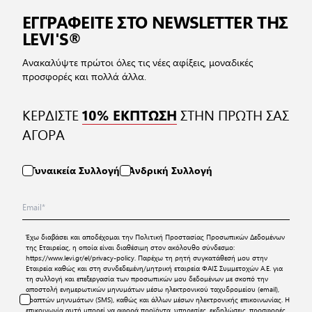
ΕΓΓΡΑΦΕΙΤΕ ΣΤΟ NEWSLETTER ΤΗΣ
LEVI'S®
Ανακαλύψτε πρώτοι όλες τις νέες αφίξεις, μοναδικές
προσφορές και πολλά άλλα.
ΚΕΡΔΙΣΤΕ
ΣΤΗΝ ΠΡΩΤΗ ΣΑΣ
10% ΕΚΠΤΩΣΗ
ΑΓΟΡΑ
Γυναικεία Συλλογή
Ανδρική Συλλογή
Έχω διαβάσει και αποδέχομαι την
Πολιτική Προστασίας Προσωπικών Δεδομένων
της Εταιρείας, η οποία είναι διαθέσιμη στον ακόλουθο σύνδεσμο:
https://www.levi.gr/el/privacy-policy
. Παρέχω τη ρητή συγκατάθεσή μου στην
Εταιρεία καθώς και στη συνδεδεμένη/μητρική εταιρεία ΦΑΙΣ Συμμετοχών Α.Ε. για
τη συλλογή και επεξεργασία των προσωπικών μου δεδομένων με σκοπό την
αποστολή ενημερωτικών μηνυμάτων μέσω ηλεκτρονικού ταχυδρομείου (email),
γραπτών μηνυμάτων (SMS), καθώς και άλλων μέσων ηλεκτρονικής επικοινωνίας. Η
επικοινωνία αυτή μπορεί να αφορά προϊόντα, υπηρεσίες, εκδηλώσεις, προσφορές,