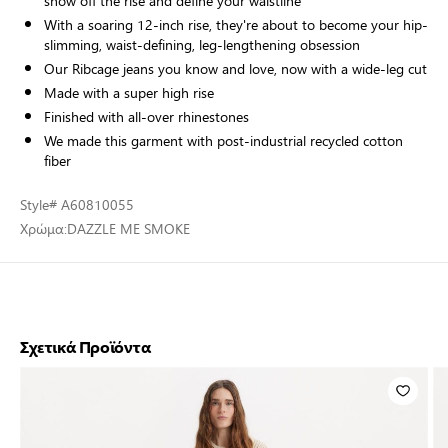
show off the rise and define your waistline
With a soaring 12-inch rise, they're about to become your hip-
slimming, waist-defining, leg-lengthening obsession
Our Ribcage jeans you know and love, now with a wide-leg cut
Made with a super high rise
Finished with all-over rhinestones
We made this garment with post-industrial recycled cotton
fiber
Style
# A60810055
Χρώμα:
DAZZLE ME SMOKE
Σχετικά Προϊόντα