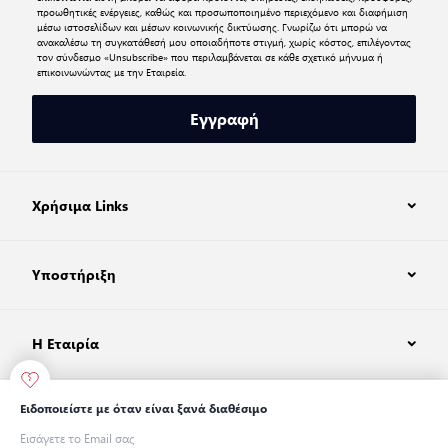
προωθητικές ενέργειες, καθώς και προσωποποιημένο περιεχόμενο και διαφήμιση
μέσω ιστοσελίδων και μέσων κοινωνικής δικτύωσης. Γνωρίζω ότι μπορώ να
ανακαλέσω τη συγκατάθεσή μου οποιαδήποτε στιγμή, χωρίς κόστος, επιλέγοντας
τον σύνδεσμο «Unsubscribe» που περιλαμβάνεται σε κάθε σχετικό μήνυμα ή
επικοινωνώντας με την Εταιρεία.
Εγγραφή
Χρήσιμα Links
Υποστήριξη
Η Εταιρία
Ειδοποιείστε με όταν είναι ξανά διαθέσιμο
© 2026 Levi Strauss & Co