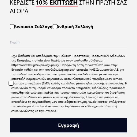
ΚΕΡΔΙΣΤΕ
ΣΤΗΝ ΠΡΩΤΗ ΣΑΣ
10% ΕΚΠΤΩΣΗ
ΑΓΟΡΑ
Γυναικεία Συλλογή
Ανδρική Συλλογή
Έχω διαβάσει και αποδέχομαι την
Πολιτική Προστασίας Προσωπικών Δεδομένων
της Εταιρείας, η οποία είναι διαθέσιμη στον ακόλουθο σύνδεσμο:
https://www.levi.gr/el/privacy-policy
. Παρέχω τη ρητή συγκατάθεσή μου στην
Εταιρεία καθώς και στη συνδεδεμένη/μητρική εταιρεία ΦΑΙΣ Συμμετοχών Α.Ε. για
τη συλλογή και επεξεργασία των προσωπικών μου δεδομένων με σκοπό την
αποστολή ενημερωτικών μηνυμάτων μέσω ηλεκτρονικού ταχυδρομείου (email),
γραπτών μηνυμάτων (SMS), καθώς και άλλων μέσων ηλεκτρονικής επικοινωνίας. Η
επικοινωνία αυτή μπορεί να αφορά προϊόντα, υπηρεσίες, εκδηλώσεις, προσφορές,
προωθητικές ενέργειες, καθώς και προσωποποιημένο περιεχόμενο και διαφήμιση
μέσω ιστοσελίδων και μέσων κοινωνικής δικτύωσης. Γνωρίζω ότι μπορώ να
ανακαλέσω τη συγκατάθεσή μου οποιαδήποτε στιγμή, χωρίς κόστος, επιλέγοντας
τον σύνδεσμο «Unsubscribe» που περιλαμβάνεται σε κάθε σχετικό μήνυμα ή
επικοινωνώντας με την Εταιρεία.
Εγγραφή