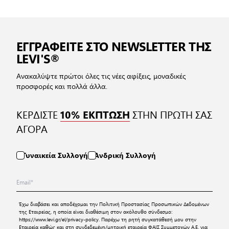
ΕΓΓΡΑΦΕΙΤΕ ΣΤΟ NEWSLETTER ΤΗΣ
LEVI'S®
Ανακαλύψτε πρώτοι όλες τις νέες αφίξεις, μοναδικές
προσφορές και πολλά άλλα.
ΚΕΡΔΙΣΤΕ
ΣΤΗΝ ΠΡΩΤΗ ΣΑΣ
10% ΕΚΠΤΩΣΗ
ΑΓΟΡΑ
Γυναικεία Συλλογή
Ανδρική Συλλογή
Έχω διαβάσει και αποδέχομαι την
Πολιτική Προστασίας Προσωπικών Δεδομένων
της Εταιρείας, η οποία είναι διαθέσιμη στον ακόλουθο σύνδεσμο:
https://www.levi.gr/el/privacy-policy
. Παρέχω τη ρητή συγκατάθεσή μου στην
Εταιρεία καθώς και στη συνδεδεμένη/μητρική εταιρεία ΦΑΙΣ Συμμετοχών Α.Ε. για