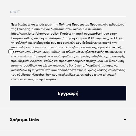
Έχω διαβάσει και αποδέχομαι την
Πολιτική Προστασίας Προσωπικών Δεδομένων
της Εταιρείας, η οποία είναι διαθέσιμη στον ακόλουθο σύνδεσμο:
https://www.levi.gr/el/privacy-policy
. Παρέχω τη ρητή συγκατάθεσή μου στην
Εταιρεία καθώς και στη συνδεδεμένη/μητρική εταιρεία ΦΑΙΣ Συμμετοχών Α.Ε. για
τη συλλογή και επεξεργασία των προσωπικών μου δεδομένων με σκοπό την
αποστολή ενημερωτικών μηνυμάτων μέσω ηλεκτρονικού ταχυδρομείου (email),
γραπτών μηνυμάτων (SMS), καθώς και άλλων μέσων ηλεκτρονικής επικοινωνίας. Η
επικοινωνία αυτή μπορεί να αφορά προϊόντα, υπηρεσίες, εκδηλώσεις, προσφορές,
προωθητικές ενέργειες, καθώς και προσωποποιημένο περιεχόμενο και διαφήμιση
μέσω ιστοσελίδων και μέσων κοινωνικής δικτύωσης. Γνωρίζω ότι μπορώ να
ανακαλέσω τη συγκατάθεσή μου οποιαδήποτε στιγμή, χωρίς κόστος, επιλέγοντας
τον σύνδεσμο «Unsubscribe» που περιλαμβάνεται σε κάθε σχετικό μήνυμα ή
επικοινωνώντας με την Εταιρεία.
Εγγραφή
Χρήσιμα Links