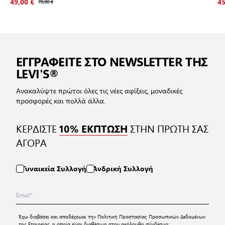
49,00 €
70,00 €
45
ΕΓΓΡΑΦΕΙΤΕ ΣΤΟ NEWSLETTER ΤΗΣ
LEVI'S®
Ανακαλύψτε πρώτοι όλες τις νέες αφίξεις, μοναδικές
προσφορές και πολλά άλλα.
ΚΕΡΔΙΣΤΕ
ΣΤΗΝ ΠΡΩΤΗ ΣΑΣ
10% ΕΚΠΤΩΣΗ
ΑΓΟΡΑ
Γυναικεία Συλλογή
Ανδρική Συλλογή
Έχω διαβάσει και αποδέχομαι την
Πολιτική Προστασίας Προσωπικών Δεδομένων
της Εταιρείας, η οποία είναι διαθέσιμη στον ακόλουθο σύνδεσμο: