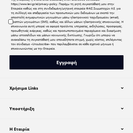
https://www.levi.gr/el/privacy-policy
. Παρέχω τη ρητή συγκατάθεσή μου στην
Εταιρεία καθώς και στη συνδεδεμένη/μητρική εταιρεία ΦΑΙΣ Συμμετοχών Α.Ε. για
τη συλλογή και επεξεργασία των προσωπικών μου δεδομένων με σκοπό την
αποστολή ενημερωτικών μηνυμάτων μέσω ηλεκτρονικού ταχυδρομείου (email),
γραπτών μηνυμάτων (SMS), καθώς και άλλων μέσων ηλεκτρονικής επικοινωνίας. Η
επικοινωνία αυτή μπορεί να αφορά προϊόντα, υπηρεσίες, εκδηλώσεις, προσφορές,
προωθητικές ενέργειες, καθώς και προσωποποιημένο περιεχόμενο και διαφήμιση
μέσω ιστοσελίδων και μέσων κοινωνικής δικτύωσης. Γνωρίζω ότι μπορώ να
ανακαλέσω τη συγκατάθεσή μου οποιαδήποτε στιγμή, χωρίς κόστος, επιλέγοντας
τον σύνδεσμο «Unsubscribe» που περιλαμβάνεται σε κάθε σχετικό μήνυμα ή
επικοινωνώντας με την Εταιρεία.
Εγγραφή
Χρήσιμα Links
Υποστήριξη
Η Εταιρία