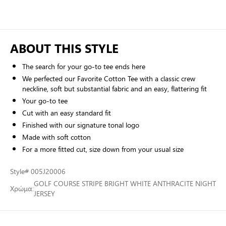
ABOUT THIS STYLE
The search for your go-to tee ends here
We perfected our Favorite Cotton Tee with a classic crew
neckline, soft but substantial fabric and an easy, flattering fit
Your go-to tee
Cut with an easy standard fit
Finished with our signature tonal logo
Made with soft cotton
For a more fitted cut, size down from your usual size
Style
# 005J20006
GOLF COURSE STRIPE BRIGHT WHITE ANTHRACITE NIGHT
Χρώμα:
JERSEY