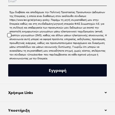
Έχω διαβάσει και αποδέχομαι την
Πολιτική Προστασίας Προσωπικών Δεδομένων
της Εταιρείας, η οποία είναι διαθέσιμη στον ακόλουθο σύνδεσμο:
https://www.levi.gr/el/privacy-policy
. Παρέχω τη ρητή συγκατάθεσή μου στην
Εταιρεία καθώς και στη συνδεδεμένη/μητρική εταιρεία ΦΑΙΣ Συμμετοχών Α.Ε. για
τη συλλογή και επεξεργασία των προσωπικών μου δεδομένων με σκοπό την
αποστολή ενημερωτικών μηνυμάτων μέσω ηλεκτρονικού ταχυδρομείου (email),
γραπτών μηνυμάτων (SMS), καθώς και άλλων μέσων ηλεκτρονικής επικοινωνίας. Η
επικοινωνία αυτή μπορεί να αφορά προϊόντα, υπηρεσίες, εκδηλώσεις, προσφορές,
προωθητικές ενέργειες, καθώς και προσωποποιημένο περιεχόμενο και διαφήμιση
μέσω ιστοσελίδων και μέσων κοινωνικής δικτύωσης. Γνωρίζω ότι μπορώ να
ανακαλέσω τη συγκατάθεσή μου οποιαδήποτε στιγμή, χωρίς κόστος, επιλέγοντας
τον σύνδεσμο «Unsubscribe» που περιλαμβάνεται σε κάθε σχετικό μήνυμα ή
επικοινωνώντας με την Εταιρεία.
Εγγραφή
Χρήσιμα Links
Υποστήριξη