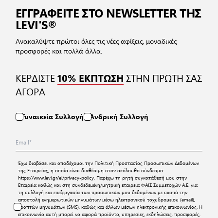
ΕΓΓΡΑΦΕΙΤΕ ΣΤΟ NEWSLETTER ΤΗΣ
LEVI'S®
Ανακαλύψτε πρώτοι όλες τις νέες αφίξεις, μοναδικές
προσφορές και πολλά άλλα.
ΚΕΡΔΙΣΤΕ
ΣΤΗΝ ΠΡΩΤΗ ΣΑΣ
10% ΕΚΠΤΩΣΗ
ΑΓΟΡΑ
Γυναικεία Συλλογή
Ανδρική Συλλογή
Έχω διαβάσει και αποδέχομαι την
Πολιτική Προστασίας Προσωπικών Δεδομένων
της Εταιρείας, η οποία είναι διαθέσιμη στον ακόλουθο σύνδεσμο:
https://www.levi.gr/el/privacy-policy
. Παρέχω τη ρητή συγκατάθεσή μου στην
Εταιρεία καθώς και στη συνδεδεμένη/μητρική εταιρεία ΦΑΙΣ Συμμετοχών Α.Ε. για
τη συλλογή και επεξεργασία των προσωπικών μου δεδομένων με σκοπό την
αποστολή ενημερωτικών μηνυμάτων μέσω ηλεκτρονικού ταχυδρομείου (email),
γραπτών μηνυμάτων (SMS), καθώς και άλλων μέσων ηλεκτρονικής επικοινωνίας. Η
επικοινωνία αυτή μπορεί να αφορά προϊόντα, υπηρεσίες, εκδηλώσεις, προσφορές,