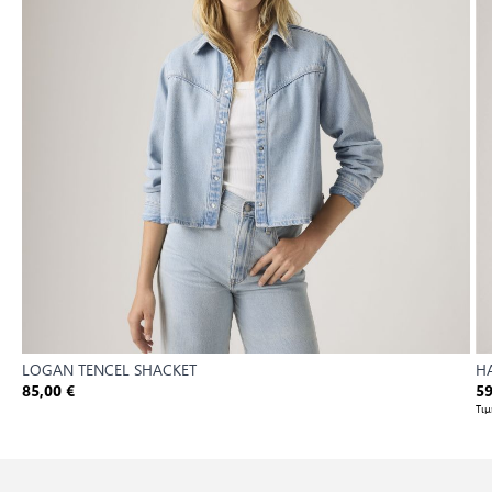
LOGAN TENCEL SHACKET
HA
85,00 €
59
Τι