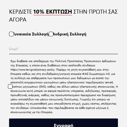
ΚΕΡΔΙΣΤΕ
ΣΤΗΝ ΠΡΩΤΗ ΣΑΣ
10% ΕΚΠΤΩΣΗ
ΑΓΟΡΑ
Γυναικεία Συλλογή
Ανδρική Συλλογή
Έχω διαβάσει και αποδέχομαι την
Πολιτική Προστασίας Προσωπικών Δεδομένων
της Εταιρείας, η οποία είναι διαθέσιμη στον ακόλουθο σύνδεσμο:
https://www.levi.gr/el/privacy-policy
. Παρέχω τη ρητή συγκατάθεσή μου στην
Εταιρεία καθώς και στη συνδεδεμένη/μητρική εταιρεία ΦΑΙΣ Συμμετοχών Α.Ε. για
τη συλλογή και επεξεργασία των προσωπικών μου δεδομένων με σκοπό την
αποστολή ενημερωτικών μηνυμάτων μέσω ηλεκτρονικού ταχυδρομείου (email),
γραπτών μηνυμάτων (SMS), καθώς και άλλων μέσων ηλεκτρονικής επικοινωνίας. Η
επικοινωνία αυτή μπορεί να αφορά προϊόντα, υπηρεσίες, εκδηλώσεις, προσφορές,
προωθητικές ενέργειες, καθώς και προσωποποιημένο περιεχόμενο και διαφήμιση
μέσω ιστοσελίδων και μέσων κοινωνικής δικτύωσης. Γνωρίζω ότι μπορώ να
ανακαλέσω τη συγκατάθεσή μου οποιαδήποτε στιγμή, χωρίς κόστος, επιλέγοντας
τον σύνδεσμο «Unsubscribe» που περιλαμβάνεται σε κάθε σχετικό μήνυμα ή
επικοινωνώντας με την Εταιρεία.
Εγγραφή