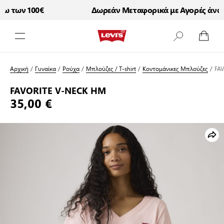
 των 100€
Δωρεάν Μεταφορικά με Αγορές άνω τ
Μετάβαση στο περιεχόμενο
Αρχική
/
Γυναίκα
/
Ρούχα
/
Μπλούζες / T-shirt
/
Κοντομάνικες Μπλούζες
/
FA
FAVORITE V-NECK HM
35,00 €