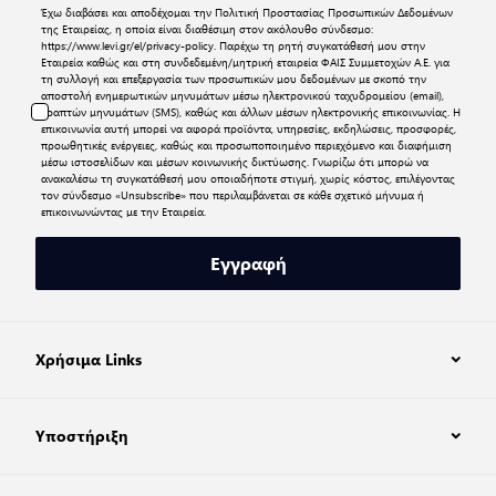
Έχω διαβάσει και αποδέχομαι την
Πολιτική Προστασίας Προσωπικών Δεδομένων
της Εταιρείας, η οποία είναι διαθέσιμη στον ακόλουθο σύνδεσμο:
https://www.levi.gr/el/privacy-policy
. Παρέχω τη ρητή συγκατάθεσή μου στην
Εταιρεία καθώς και στη συνδεδεμένη/μητρική εταιρεία ΦΑΙΣ Συμμετοχών Α.Ε. για
τη συλλογή και επεξεργασία των προσωπικών μου δεδομένων με σκοπό την
αποστολή ενημερωτικών μηνυμάτων μέσω ηλεκτρονικού ταχυδρομείου (email),
γραπτών μηνυμάτων (SMS), καθώς και άλλων μέσων ηλεκτρονικής επικοινωνίας. Η
επικοινωνία αυτή μπορεί να αφορά προϊόντα, υπηρεσίες, εκδηλώσεις, προσφορές,
προωθητικές ενέργειες, καθώς και προσωποποιημένο περιεχόμενο και διαφήμιση
μέσω ιστοσελίδων και μέσων κοινωνικής δικτύωσης. Γνωρίζω ότι μπορώ να
ανακαλέσω τη συγκατάθεσή μου οποιαδήποτε στιγμή, χωρίς κόστος, επιλέγοντας
τον σύνδεσμο «Unsubscribe» που περιλαμβάνεται σε κάθε σχετικό μήνυμα ή
επικοινωνώντας με την Εταιρεία.
Εγγραφή
Χρήσιμα Links
Υποστήριξη