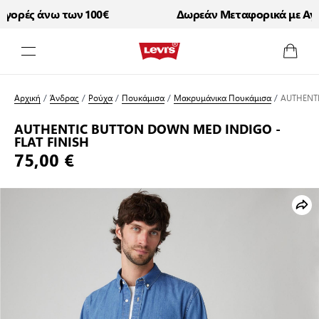
γορές άνω των 100€
Δωρεάν Μεταφορικά με Αγο
Μετάβαση στο περιεχόμενο
Αρχική
/
Άνδρας
/
Ρούχα
/
Πουκάμισα
/
Μακρυμάνικα Πουκάμισα
/
AUTHENTI
AUTHENTIC BUTTON DOWN MED INDIGO -
FLAT FINISH
75,00 €