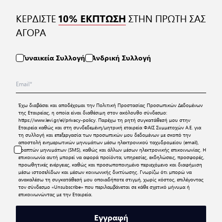
ΚΕΡΔΙΣΤΕ
ΣΤΗΝ ΠΡΩΤΗ ΣΑΣ
10% ΕΚΠΤΩΣΗ
ΑΓΟΡΑ
Γυναικεία Συλλογή
Ανδρική Συλλογή
Έχω διαβάσει και αποδέχομαι την
Πολιτική Προστασίας Προσωπικών Δεδομένων
της Εταιρείας, η οποία είναι διαθέσιμη στον ακόλουθο σύνδεσμο:
https://www.levi.gr/el/privacy-policy
. Παρέχω τη ρητή συγκατάθεσή μου στην
Εταιρεία καθώς και στη συνδεδεμένη/μητρική εταιρεία ΦΑΙΣ Συμμετοχών Α.Ε. για
τη συλλογή και επεξεργασία των προσωπικών μου δεδομένων με σκοπό την
αποστολή ενημερωτικών μηνυμάτων μέσω ηλεκτρονικού ταχυδρομείου (email),
γραπτών μηνυμάτων (SMS), καθώς και άλλων μέσων ηλεκτρονικής επικοινωνίας. Η
επικοινωνία αυτή μπορεί να αφορά προϊόντα, υπηρεσίες, εκδηλώσεις, προσφορές,
προωθητικές ενέργειες, καθώς και προσωποποιημένο περιεχόμενο και διαφήμιση
μέσω ιστοσελίδων και μέσων κοινωνικής δικτύωσης. Γνωρίζω ότι μπορώ να
ανακαλέσω τη συγκατάθεσή μου οποιαδήποτε στιγμή, χωρίς κόστος, επιλέγοντας
τον σύνδεσμο «Unsubscribe» που περιλαμβάνεται σε κάθε σχετικό μήνυμα ή
επικοινωνώντας με την Εταιρεία.
Εγγραφή