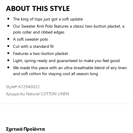
ABOUT THIS STYLE
The king of tops just got a soft update
Our Sweater Knit Polo features a classic two-button placket, a
polo collar and ribbed edges
A soft sweater polo
Cut with a standard fit
Features a two-button placket
Light, spring-ready and guaranteed to make you feel good
We made this piece with an ultra-breathable blend of airy linen
and soft cotton for staying cool all season long
Style
# A72940022
Χρώμα:
Au Naturel COTTON LINEN
Σχετικά Προϊόντα