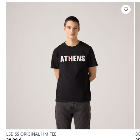
LSE_SS ORIGINAL HM TEE
BO
30,00 €
35