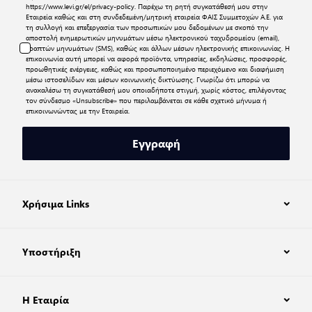
https://www.levi.gr/el/privacy-policy
. Παρέχω τη ρητή συγκατάθεσή μου στην
Εταιρεία καθώς και στη συνδεδεμένη/μητρική εταιρεία ΦΑΙΣ Συμμετοχών Α.Ε. για
τη συλλογή και επεξεργασία των προσωπικών μου δεδομένων με σκοπό την
αποστολή ενημερωτικών μηνυμάτων μέσω ηλεκτρονικού ταχυδρομείου (email),
γραπτών μηνυμάτων (SMS), καθώς και άλλων μέσων ηλεκτρονικής επικοινωνίας. Η
επικοινωνία αυτή μπορεί να αφορά προϊόντα, υπηρεσίες, εκδηλώσεις, προσφορές,
προωθητικές ενέργειες, καθώς και προσωποποιημένο περιεχόμενο και διαφήμιση
μέσω ιστοσελίδων και μέσων κοινωνικής δικτύωσης. Γνωρίζω ότι μπορώ να
ανακαλέσω τη συγκατάθεσή μου οποιαδήποτε στιγμή, χωρίς κόστος, επιλέγοντας
τον σύνδεσμο «Unsubscribe» που περιλαμβάνεται σε κάθε σχετικό μήνυμα ή
επικοινωνώντας με την Εταιρεία.
Εγγραφή
Χρήσιμα Links
Υποστήριξη
Η Εταιρία