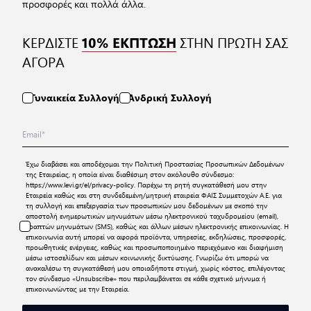
προσφορές και πολλά άλλα.
ΚΕΡΔΙΣΤΕ
ΣΤΗΝ ΠΡΩΤΗ ΣΑΣ
10% ΕΚΠΤΩΣΗ
ΑΓΟΡΑ
Γυναικεία Συλλογή
Ανδρική Συλλογή
Έχω διαβάσει και αποδέχομαι την
Πολιτική Προστασίας Προσωπικών Δεδομένων
της Εταιρείας, η οποία είναι διαθέσιμη στον ακόλουθο σύνδεσμο:
https://www.levi.gr/el/privacy-policy
. Παρέχω τη ρητή συγκατάθεσή μου στην
Εταιρεία καθώς και στη συνδεδεμένη/μητρική εταιρεία ΦΑΙΣ Συμμετοχών Α.Ε. για
τη συλλογή και επεξεργασία των προσωπικών μου δεδομένων με σκοπό την
αποστολή ενημερωτικών μηνυμάτων μέσω ηλεκτρονικού ταχυδρομείου (email),
γραπτών μηνυμάτων (SMS), καθώς και άλλων μέσων ηλεκτρονικής επικοινωνίας. Η
επικοινωνία αυτή μπορεί να αφορά προϊόντα, υπηρεσίες, εκδηλώσεις, προσφορές,
προωθητικές ενέργειες, καθώς και προσωποποιημένο περιεχόμενο και διαφήμιση
μέσω ιστοσελίδων και μέσων κοινωνικής δικτύωσης. Γνωρίζω ότι μπορώ να
ανακαλέσω τη συγκατάθεσή μου οποιαδήποτε στιγμή, χωρίς κόστος, επιλέγοντας
τον σύνδεσμο «Unsubscribe» που περιλαμβάνεται σε κάθε σχετικό μήνυμα ή
επικοινωνώντας με την Εταιρεία.