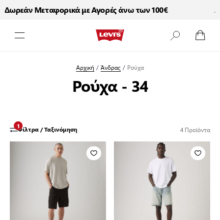
Δωρεάν Μεταφορικά με Αγορές άνω των 100€
Δω
Μετάβαση στο περιεχόμενο
Αρχική
/
Άνδρας
/
Ρούχα
Ρούχα - 34
1
4
Προϊόντα
Φίλτρα / Ταξινόμηση