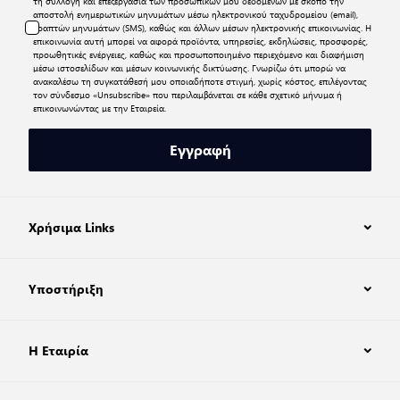
τη συλλογή και επεξεργασία των προσωπικών μου δεδομένων με σκοπό την
αποστολή ενημερωτικών μηνυμάτων μέσω ηλεκτρονικού ταχυδρομείου (email),
γραπτών μηνυμάτων (SMS), καθώς και άλλων μέσων ηλεκτρονικής επικοινωνίας. Η
επικοινωνία αυτή μπορεί να αφορά προϊόντα, υπηρεσίες, εκδηλώσεις, προσφορές,
προωθητικές ενέργειες, καθώς και προσωποποιημένο περιεχόμενο και διαφήμιση
μέσω ιστοσελίδων και μέσων κοινωνικής δικτύωσης. Γνωρίζω ότι μπορώ να
ανακαλέσω τη συγκατάθεσή μου οποιαδήποτε στιγμή, χωρίς κόστος, επιλέγοντας
τον σύνδεσμο «Unsubscribe» που περιλαμβάνεται σε κάθε σχετικό μήνυμα ή
επικοινωνώντας με την Εταιρεία.
Εγγραφή
Χρήσιμα Links
Υποστήριξη
Η Εταιρία