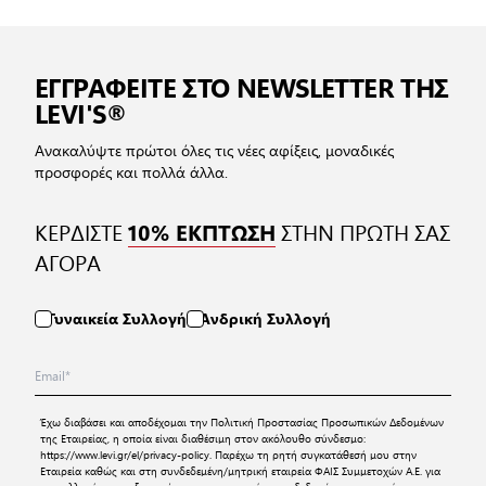
ΕΓΓΡΑΦΕΙΤΕ ΣΤΟ NEWSLETTER ΤΗΣ
LEVI'S®
Ανακαλύψτε πρώτοι όλες τις νέες αφίξεις, μοναδικές
προσφορές και πολλά άλλα.
ΚΕΡΔΙΣΤΕ
ΣΤΗΝ ΠΡΩΤΗ ΣΑΣ
10% ΕΚΠΤΩΣΗ
ΑΓΟΡΑ
Γυναικεία Συλλογή
Ανδρική Συλλογή
Έχω διαβάσει και αποδέχομαι την
Πολιτική Προστασίας Προσωπικών Δεδομένων
της Εταιρείας, η οποία είναι διαθέσιμη στον ακόλουθο σύνδεσμο:
https://www.levi.gr/el/privacy-policy
. Παρέχω τη ρητή συγκατάθεσή μου στην
Εταιρεία καθώς και στη συνδεδεμένη/μητρική εταιρεία ΦΑΙΣ Συμμετοχών Α.Ε. για