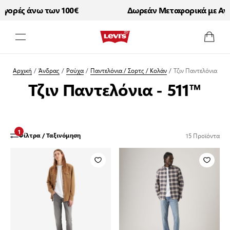
ορές άνω των 100€
Δωρεάν Μεταφορικά με Αγορ
Μετάβαση στο περιεχόμενο
Αρχική
/
Άνδρας
/
Ρούχα
/
Παντελόνια / Σορτς / Κολάν
/
Τζιν Παντελόνια
Τζιν Παντελόνια - 511™
1
15
Προϊόντα
Φίλτρα / Ταξινόμηση