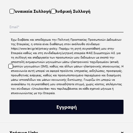
Γυναικεία Συλλογή
Ανδρική Συλλογή
Έχω διαβάσει και αποδέχομαι την
Πολιτική Προστασίας Προσωπικών Δεδομένων
της Εταιρείας, η οποία είναι διαθέσιμη στον ακόλουθο σύνδεσμο:
https://www.levi.gr/el/privacy-policy
. Παρέχω τη ρητή συγκατάθεσή μου στην
Εταιρεία καθώς και στη συνδεδεμένη/μητρική εταιρεία ΦΑΙΣ Συμμετοχών Α.Ε. για
τη συλλογή και επεξεργασία των προσωπικών μου δεδομένων με σκοπό την
αποστολή ενημερωτικών μηνυμάτων μέσω ηλεκτρονικού ταχυδρομείου (email),
γραπτών μηνυμάτων (SMS), καθώς και άλλων μέσων ηλεκτρονικής επικοινωνίας. Η
επικοινωνία αυτή μπορεί να αφορά προϊόντα, υπηρεσίες, εκδηλώσεις, προσφορές,
προωθητικές ενέργειες, καθώς και προσωποποιημένο περιεχόμενο και διαφήμιση
μέσω ιστοσελίδων και μέσων κοινωνικής δικτύωσης. Γνωρίζω ότι μπορώ να
ανακαλέσω τη συγκατάθεσή μου οποιαδήποτε στιγμή, χωρίς κόστος, επιλέγοντας
τον σύνδεσμο «Unsubscribe» που περιλαμβάνεται σε κάθε σχετικό μήνυμα ή
επικοινωνώντας με την Εταιρεία.
Εγγραφή
Χρήσιμα Links