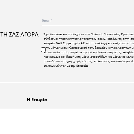
ΤΗ ΣΑΣ ΑΓΟΡΑ
Έχω διαβάσει και αποδέχομαι την
Πολιτική Προστασίας Προσωπι
σύνδεσμο:
https://www.levi.gr/el/privacy-policy
. Παρέχω τη ρητή συ
εταιρεία ΦΑΙΣ Συμμετοχών Α.Ε. για τη συλλογή και επεξεργασία
μηνυμάτων μέσω ηλεκτρονικού ταχυδρομείου (email), γραπτών μη
επικοινωνία αυτή μπορεί να αφορά προϊόντα, υπηρεσίες, εκδηλώ
περιεχόμενο και διαφήμιση μέσω ιστοσελίδων και μέσων κοινων
οποιαδήποτε στιγμή, χωρίς κόστος, επιλέγοντας τον σύνδεσμο «U
επικοινωνώντας με την Εταιρεία.
Η Εταιρία
Λίγα λόγια για εμάς
ί Μας
Όροι Χρήσης
Πολιτική Απορρήτου