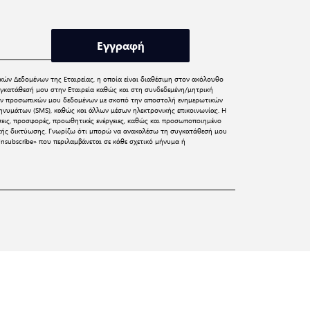
Εγγραφή
κών Δεδομένων
της Εταιρείας, η οποία είναι διαθέσιμη στον ακόλουθο
γκατάθεσή μου στην Εταιρεία καθώς και στη συνδεδεμένη/μητρική
 των προσωπικών μου δεδομένων με σκοπό την αποστολή ενημερωτικών
νυμάτων (SMS), καθώς και άλλων μέσων ηλεκτρονικής επικοινωνίας. Η
σεις, προσφορές, προωθητικές ενέργειες, καθώς και προσωποποιημένο
ικής δικτύωσης. Γνωρίζω ότι μπορώ να ανακαλέσω τη συγκατάθεσή μου
nsubscribe» που περιλαμβάνεται σε κάθε σχετικό μήνυμα ή