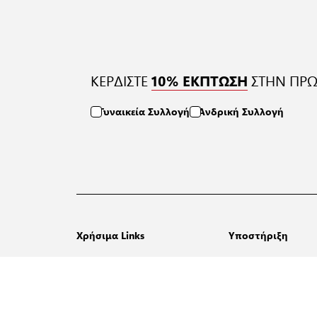
ΚΕΡΔΙΣΤΕ
ΣΤΗΝ ΠΡΩ
10% ΕΚΠΤΩΣΗ
Γυναικεία Συλλογή
Ανδρική Συλλογή
Χρήσιμα Links
Υποστήριξη
Πολιτική Επιστροφών
FAQ
Αναζήτηση Παραγγελίας
Επικοινωνήστε Μαζ
Τρόποι Αποστολής