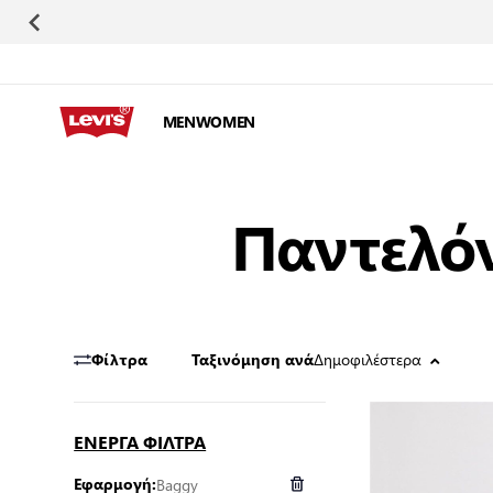
Μετάβαση στο περιεχόμενο
MEN
WOMEN
Παντελόν
Δημοφιλέστερα
Φίλτρα
Ταξινόμηση ανά
ΕΝΕΡΓΑ ΦΙΛΤΡΑ
Baggy
Εφαρμογή: