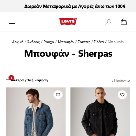
Δωρεάν Μεταφορικά με Αγορές άνω των 100€
Μετάβαση στο περιεχόμενο
Αρχική
/
Άνδρας
/
Ρούχα
/
Μπουφάν / Ζακέτες / Γιλέκα
/
Μπουφάν
Μπουφάν - Sherpas
1
5
Προϊόντα
Φίλτρα / Ταξινόμηση