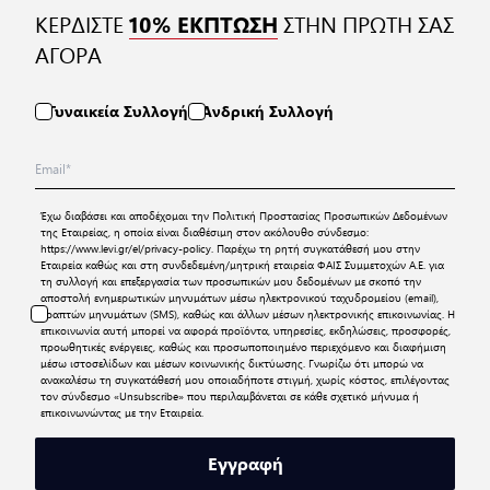
ΚΕΡΔΙΣΤΕ
ΣΤΗΝ ΠΡΩΤΗ ΣΑΣ
10% ΕΚΠΤΩΣΗ
ΑΓΟΡΑ
Γυναικεία Συλλογή
Ανδρική Συλλογή
Έχω διαβάσει και αποδέχομαι την
Πολιτική Προστασίας Προσωπικών Δεδομένων
της Εταιρείας, η οποία είναι διαθέσιμη στον ακόλουθο σύνδεσμο:
https://www.levi.gr/el/privacy-policy
. Παρέχω τη ρητή συγκατάθεσή μου στην
Εταιρεία καθώς και στη συνδεδεμένη/μητρική εταιρεία ΦΑΙΣ Συμμετοχών Α.Ε. για
τη συλλογή και επεξεργασία των προσωπικών μου δεδομένων με σκοπό την
αποστολή ενημερωτικών μηνυμάτων μέσω ηλεκτρονικού ταχυδρομείου (email),
γραπτών μηνυμάτων (SMS), καθώς και άλλων μέσων ηλεκτρονικής επικοινωνίας. Η
επικοινωνία αυτή μπορεί να αφορά προϊόντα, υπηρεσίες, εκδηλώσεις, προσφορές,
προωθητικές ενέργειες, καθώς και προσωποποιημένο περιεχόμενο και διαφήμιση
μέσω ιστοσελίδων και μέσων κοινωνικής δικτύωσης. Γνωρίζω ότι μπορώ να
ανακαλέσω τη συγκατάθεσή μου οποιαδήποτε στιγμή, χωρίς κόστος, επιλέγοντας
τον σύνδεσμο «Unsubscribe» που περιλαμβάνεται σε κάθε σχετικό μήνυμα ή
επικοινωνώντας με την Εταιρεία.
Εγγραφή