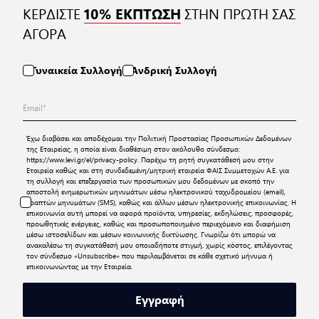
ΚΕΡΔΙΣΤΕ
ΣΤΗΝ ΠΡΩΤΗ ΣΑΣ
10% ΕΚΠΤΩΣΗ
ΑΓΟΡΑ
Γυναικεία Συλλογή
Ανδρική Συλλογή
Έχω διαβάσει και αποδέχομαι την
Πολιτική Προστασίας Προσωπικών Δεδομένων
της Εταιρείας, η οποία είναι διαθέσιμη στον ακόλουθο σύνδεσμο:
https://www.levi.gr/el/privacy-policy
. Παρέχω τη ρητή συγκατάθεσή μου στην
Εταιρεία καθώς και στη συνδεδεμένη/μητρική εταιρεία ΦΑΙΣ Συμμετοχών Α.Ε. για
τη συλλογή και επεξεργασία των προσωπικών μου δεδομένων με σκοπό την
αποστολή ενημερωτικών μηνυμάτων μέσω ηλεκτρονικού ταχυδρομείου (email),
γραπτών μηνυμάτων (SMS), καθώς και άλλων μέσων ηλεκτρονικής επικοινωνίας. Η
επικοινωνία αυτή μπορεί να αφορά προϊόντα, υπηρεσίες, εκδηλώσεις, προσφορές,
προωθητικές ενέργειες, καθώς και προσωποποιημένο περιεχόμενο και διαφήμιση
μέσω ιστοσελίδων και μέσων κοινωνικής δικτύωσης. Γνωρίζω ότι μπορώ να
ανακαλέσω τη συγκατάθεσή μου οποιαδήποτε στιγμή, χωρίς κόστος, επιλέγοντας
τον σύνδεσμο «Unsubscribe» που περιλαμβάνεται σε κάθε σχετικό μήνυμα ή
επικοινωνώντας με την Εταιρεία.
Εγγραφή