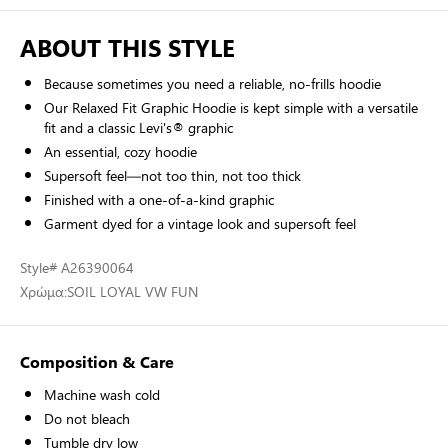
ABOUT THIS STYLE
Because sometimes you need a reliable, no-frills hoodie
Our Relaxed Fit Graphic Hoodie is kept simple with a versatile
fit and a classic Levi's® graphic
An essential, cozy hoodie
Supersoft feel—not too thin, not too thick
Finished with a one-of-a-kind graphic
Garment dyed for a vintage look and supersoft feel
Style
# A26390064
Χρώμα:
SOIL LOYAL VW FUN
Composition & Care
Machine wash cold
Do not bleach
Tumble dry low