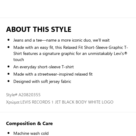
ABOUT THIS STYLE
Jeans and a tee—name a more iconic duo, we’ll wait
Made with an easy fit, this Relaxed Fit Short-Sleeve Graphic T-
Shirt features a signature graphic for an unmistakably Levi's®
touch
An everyday short-sleeve T-shirt
Made with a streetwear-inspired relaxed fit
Designed with soft jersey fabric
Style
# A20820355
Χρώμα:
LEVIS RECORDS 1 JET BLACK BODY WHITE LOGO
Composition & Care
Machine wash cold