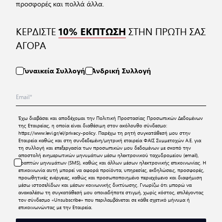
προσφορές και πολλά άλλα.
ΚΕΡΔΙΣΤΕ
ΣΤΗΝ ΠΡΩΤΗ ΣΑΣ
10% ΕΚΠΤΩΣΗ
ΑΓΟΡΑ
Γυναικεία Συλλογή
Ανδρική Συλλογή
Έχω διαβάσει και αποδέχομαι την
Πολιτική Προστασίας Προσωπικών Δεδομένων
της Εταιρείας, η οποία είναι διαθέσιμη στον ακόλουθο σύνδεσμο:
https://www.levi.gr/el/privacy-policy
. Παρέχω τη ρητή συγκατάθεσή μου στην
Εταιρεία καθώς και στη συνδεδεμένη/μητρική εταιρεία ΦΑΙΣ Συμμετοχών Α.Ε. για
τη συλλογή και επεξεργασία των προσωπικών μου δεδομένων με σκοπό την
αποστολή ενημερωτικών μηνυμάτων μέσω ηλεκτρονικού ταχυδρομείου (email),
γραπτών μηνυμάτων (SMS), καθώς και άλλων μέσων ηλεκτρονικής επικοινωνίας. Η
επικοινωνία αυτή μπορεί να αφορά προϊόντα, υπηρεσίες, εκδηλώσεις, προσφορές,
προωθητικές ενέργειες, καθώς και προσωποποιημένο περιεχόμενο και διαφήμιση
μέσω ιστοσελίδων και μέσων κοινωνικής δικτύωσης. Γνωρίζω ότι μπορώ να
ανακαλέσω τη συγκατάθεσή μου οποιαδήποτε στιγμή, χωρίς κόστος, επιλέγοντας
τον σύνδεσμο «Unsubscribe» που περιλαμβάνεται σε κάθε σχετικό μήνυμα ή
επικοινωνώντας με την Εταιρεία.