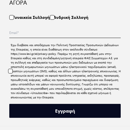
ΑΓΟΡΑ
Γυναικεία Συλλογή
Ανδρική Συλλογή
Έχω διαβάσει και αποδέχομαι την
Πολιτική Προστασίας Προσωπικών Δεδομένων
της Εταιρείας, η οποία είναι διαθέσιμη στον ακόλουθο σύνδεσμο:
https://www.levi.gr/el/privacy-policy
. Παρέχω τη ρητή συγκατάθεσή μου στην
Εταιρεία καθώς και στη συνδεδεμένη/μητρική εταιρεία ΦΑΙΣ Συμμετοχών Α.Ε. για
τη συλλογή και επεξεργασία των προσωπικών μου δεδομένων με σκοπό την
αποστολή ενημερωτικών μηνυμάτων μέσω ηλεκτρονικού ταχυδρομείου (email),
γραπτών μηνυμάτων (SMS), καθώς και άλλων μέσων ηλεκτρονικής επικοινωνίας. Η
επικοινωνία αυτή μπορεί να αφορά προϊόντα, υπηρεσίες, εκδηλώσεις, προσφορές,
προωθητικές ενέργειες, καθώς και προσωποποιημένο περιεχόμενο και διαφήμιση
μέσω ιστοσελίδων και μέσων κοινωνικής δικτύωσης. Γνωρίζω ότι μπορώ να
ανακαλέσω τη συγκατάθεσή μου οποιαδήποτε στιγμή, χωρίς κόστος, επιλέγοντας
τον σύνδεσμο «Unsubscribe» που περιλαμβάνεται σε κάθε σχετικό μήνυμα ή
επικοινωνώντας με την Εταιρεία.
Εγγραφή