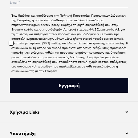
Έχω διαβάσει και αποδέχομαι την
Πολιτική Προστασίας Προσωπικών Δεδομένων
της Εταιρείας, η οποία είναι διαθέσιμη στον ακόλουθο σύνδεσμο:
https://www.levi.gr/el/privacy-policy
. Παρέχω τη ρητή συγκατάθεσή μου στην
Εταιρεία καθώς και στη συνδεδεμένη/μητρική εταιρεία ΦΑΙΣ Συμμετοχών Α.Ε. για
τη συλλογή και επεξεργασία των προσωπικών μου δεδομένων με σκοπό την
αποστολή ενημερωτικών μηνυμάτων μέσω ηλεκτρονικού ταχυδρομείου (email),
γραπτών μηνυμάτων (SMS), καθώς και άλλων μέσων ηλεκτρονικής επικοινωνίας. Η
επικοινωνία αυτή μπορεί να αφορά προϊόντα, υπηρεσίες, εκδηλώσεις, προσφορές,
προωθητικές ενέργειες, καθώς και προσωποποιημένο περιεχόμενο και διαφήμιση
μέσω ιστοσελίδων και μέσων κοινωνικής δικτύωσης. Γνωρίζω ότι μπορώ να
ανακαλέσω τη συγκατάθεσή μου οποιαδήποτε στιγμή, χωρίς κόστος, επιλέγοντας
τον σύνδεσμο «Unsubscribe» που περιλαμβάνεται σε κάθε σχετικό μήνυμα ή
επικοινωνώντας με την Εταιρεία.
Εγγραφή
Χρήσιμα Links
Υποστήριξη