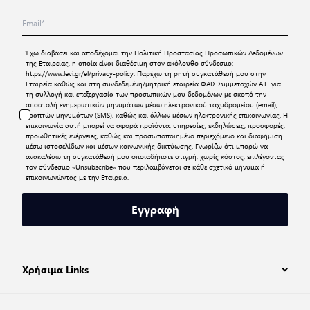
Έχω διαβάσει και αποδέχομαι την
Πολιτική Προστασίας Προσωπικών Δεδομένων
της Εταιρείας, η οποία είναι διαθέσιμη στον ακόλουθο σύνδεσμο:
https://www.levi.gr/el/privacy-policy
. Παρέχω τη ρητή συγκατάθεσή μου στην
Εταιρεία καθώς και στη συνδεδεμένη/μητρική εταιρεία ΦΑΙΣ Συμμετοχών Α.Ε. για
τη συλλογή και επεξεργασία των προσωπικών μου δεδομένων με σκοπό την
αποστολή ενημερωτικών μηνυμάτων μέσω ηλεκτρονικού ταχυδρομείου (email),
γραπτών μηνυμάτων (SMS), καθώς και άλλων μέσων ηλεκτρονικής επικοινωνίας. Η
επικοινωνία αυτή μπορεί να αφορά προϊόντα, υπηρεσίες, εκδηλώσεις, προσφορές,
προωθητικές ενέργειες, καθώς και προσωποποιημένο περιεχόμενο και διαφήμιση
μέσω ιστοσελίδων και μέσων κοινωνικής δικτύωσης. Γνωρίζω ότι μπορώ να
ανακαλέσω τη συγκατάθεσή μου οποιαδήποτε στιγμή, χωρίς κόστος, επιλέγοντας
τον σύνδεσμο «Unsubscribe» που περιλαμβάνεται σε κάθε σχετικό μήνυμα ή
επικοινωνώντας με την Εταιρεία.
Εγγραφή
Χρήσιμα Links