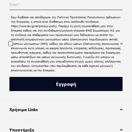
Έχω διαβάσει και αποδέχομαι την
Πολιτική Προστασίας Προσωπικών Δεδομένων
της Εταιρείας, η οποία είναι διαθέσιμη στον ακόλουθο σύνδεσμο:
https://www.levi.gr/el/privacy-policy
. Παρέχω τη ρητή συγκατάθεσή μου στην
Εταιρεία καθώς και στη συνδεδεμένη/μητρική εταιρεία ΦΑΙΣ Συμμετοχών Α.Ε. για
τη συλλογή και επεξεργασία των προσωπικών μου δεδομένων με σκοπό την
αποστολή ενημερωτικών μηνυμάτων μέσω ηλεκτρονικού ταχυδρομείου (email),
γραπτών μηνυμάτων (SMS), καθώς και άλλων μέσων ηλεκτρονικής επικοινωνίας. Η
επικοινωνία αυτή μπορεί να αφορά προϊόντα, υπηρεσίες, εκδηλώσεις, προσφορές,
προωθητικές ενέργειες, καθώς και προσωποποιημένο περιεχόμενο και διαφήμιση
μέσω ιστοσελίδων και μέσων κοινωνικής δικτύωσης. Γνωρίζω ότι μπορώ να
ανακαλέσω τη συγκατάθεσή μου οποιαδήποτε στιγμή, χωρίς κόστος, επιλέγοντας
τον σύνδεσμο «Unsubscribe» που περιλαμβάνεται σε κάθε σχετικό μήνυμα ή
επικοινωνώντας με την Εταιρεία.
Εγγραφή
Χρήσιμα Links
Υποστήριξη