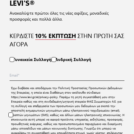
LEVI'S®
Ανακαλύψτε πρώτοι όλες τις νέες αφίξεις, μοναδικές
προσφορές και πολλά άλλα.
ΚΕΡΔΙΣΤΕ
ΣΤΗΝ ΠΡΩΤΗ ΣΑΣ
10% ΕΚΠΤΩΣΗ
ΑΓΟΡΑ
Γυναικεία Συλλογή
Ανδρική Συλλογή
Έχω διαβάσει και αποδέχομαι την
Πολιτική Προστασίας Προσωπικών Δεδομένων
της Εταιρείας, η οποία είναι διαθέσιμη στον ακόλουθο σύνδεσμο:
https://www.levi.gr/el/privacy-policy
. Παρέχω τη ρητή συγκατάθεσή μου στην
Εταιρεία καθώς και στη συνδεδεμένη/μητρική εταιρεία ΦΑΙΣ Συμμετοχών Α.Ε. για
τη συλλογή και επεξεργασία των προσωπικών μου δεδομένων με σκοπό την
αποστολή ενημερωτικών μηνυμάτων μέσω ηλεκτρονικού ταχυδρομείου (email),
γραπτών μηνυμάτων (SMS), καθώς και άλλων μέσων ηλεκτρονικής επικοινωνίας. Η
επικοινωνία αυτή μπορεί να αφορά προϊόντα, υπηρεσίες, εκδηλώσεις, προσφορές,
προωθητικές ενέργειες, καθώς και προσωποποιημένο περιεχόμενο και διαφήμιση
μέσω ιστοσελίδων και μέσων κοινωνικής δικτύωσης. Γνωρίζω ότι μπορώ να
ανακαλέσω τη συγκατάθεσή μου οποιαδήποτε στιγμή, χωρίς κόστος, επιλέγοντας