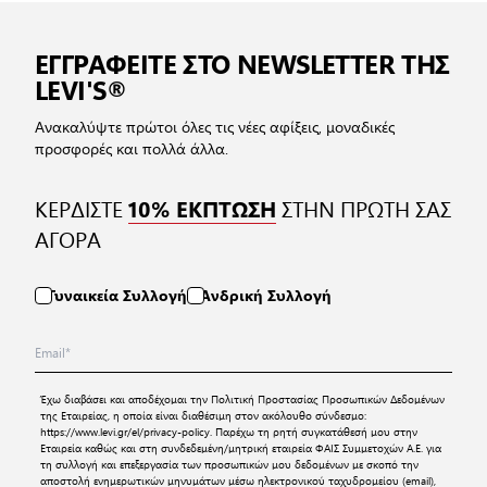
ΕΓΓΡΑΦΕΙΤΕ ΣΤΟ NEWSLETTER ΤΗΣ
LEVI'S®
Ανακαλύψτε πρώτοι όλες τις νέες αφίξεις, μοναδικές
προσφορές και πολλά άλλα.
ΚΕΡΔΙΣΤΕ
ΣΤΗΝ ΠΡΩΤΗ ΣΑΣ
10% ΕΚΠΤΩΣΗ
ΑΓΟΡΑ
Γυναικεία Συλλογή
Ανδρική Συλλογή
Έχω διαβάσει και αποδέχομαι την
Πολιτική Προστασίας Προσωπικών Δεδομένων
της Εταιρείας, η οποία είναι διαθέσιμη στον ακόλουθο σύνδεσμο:
https://www.levi.gr/el/privacy-policy
. Παρέχω τη ρητή συγκατάθεσή μου στην
Εταιρεία καθώς και στη συνδεδεμένη/μητρική εταιρεία ΦΑΙΣ Συμμετοχών Α.Ε. για
τη συλλογή και επεξεργασία των προσωπικών μου δεδομένων με σκοπό την
αποστολή ενημερωτικών μηνυμάτων μέσω ηλεκτρονικού ταχυδρομείου (email),