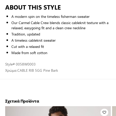
ABOUT THIS STYLE
A modern spin on the timeless fisherman sweater
Our Carmel Cable Crew blends classic cableknit texture with a
relaxed, easygoing fit and a clean crew neckline
Tradition, updated
A timeless cableknit sweater
Cut with a relaxed fit
Made from soft cotton
Style
# 0058W0003
Χρώμα:
CABLE RIB 5GG Pine Bark
Σχετικά Προϊόντα