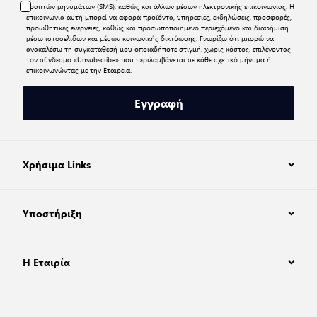
γραπτών μηνυμάτων (SMS), καθώς και άλλων μέσων ηλεκτρονικής επικοινωνίας. Η
επικοινωνία αυτή μπορεί να αφορά προϊόντα, υπηρεσίες, εκδηλώσεις, προσφορές,
προωθητικές ενέργειες, καθώς και προσωποποιημένο περιεχόμενο και διαφήμιση
μέσω ιστοσελίδων και μέσων κοινωνικής δικτύωσης. Γνωρίζω ότι μπορώ να
ανακαλέσω τη συγκατάθεσή μου οποιαδήποτε στιγμή, χωρίς κόστος, επιλέγοντας
τον σύνδεσμο «Unsubscribe» που περιλαμβάνεται σε κάθε σχετικό μήνυμα ή
επικοινωνώντας με την Εταιρεία.
Εγγραφή
Χρήσιμα Links
Υποστήριξη
Η Εταιρία