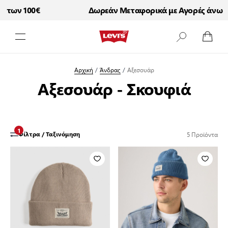
 των 100€
Δωρεάν Μεταφορικά με Αγορές άνω τ
Μετάβαση στο περιεχόμενο
Αρχική
/
Άνδρας
/
Αξεσουάρ
Αξεσουάρ - Σκουφιά
1
5
Προϊόντα
Φίλτρα / Ταξινόμηση