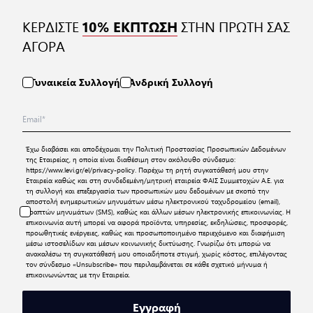
ΚΕΡΔΙΣΤΕ
ΣΤΗΝ ΠΡΩΤΗ ΣΑΣ
10% ΕΚΠΤΩΣΗ
ΑΓΟΡΑ
Γυναικεία Συλλογή
Ανδρική Συλλογή
Έχω διαβάσει και αποδέχομαι την
Πολιτική Προστασίας Προσωπικών Δεδομένων
της Εταιρείας, η οποία είναι διαθέσιμη στον ακόλουθο σύνδεσμο:
https://www.levi.gr/el/privacy-policy
. Παρέχω τη ρητή συγκατάθεσή μου στην
Εταιρεία καθώς και στη συνδεδεμένη/μητρική εταιρεία ΦΑΙΣ Συμμετοχών Α.Ε. για
τη συλλογή και επεξεργασία των προσωπικών μου δεδομένων με σκοπό την
αποστολή ενημερωτικών μηνυμάτων μέσω ηλεκτρονικού ταχυδρομείου (email),
γραπτών μηνυμάτων (SMS), καθώς και άλλων μέσων ηλεκτρονικής επικοινωνίας. Η
επικοινωνία αυτή μπορεί να αφορά προϊόντα, υπηρεσίες, εκδηλώσεις, προσφορές,
προωθητικές ενέργειες, καθώς και προσωποποιημένο περιεχόμενο και διαφήμιση
μέσω ιστοσελίδων και μέσων κοινωνικής δικτύωσης. Γνωρίζω ότι μπορώ να
ανακαλέσω τη συγκατάθεσή μου οποιαδήποτε στιγμή, χωρίς κόστος, επιλέγοντας
τον σύνδεσμο «Unsubscribe» που περιλαμβάνεται σε κάθε σχετικό μήνυμα ή
επικοινωνώντας με την Εταιρεία.
Εγγραφή