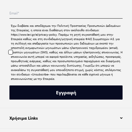
Έχω διαβάσει και αποδέχομαι την
Πολιτική Προστασίας Προσωπικών Δεδομένων
της Εταιρείας, η οποία είναι διαθέσιμη στον ακόλουθο σύνδεσμο:
https://www.levi.gr/el/privacy-policy
. Παρέχω τη ρητή συγκατάθεσή μου στην
Εταιρεία καθώς και στη συνδεδεμένη/μητρική εταιρεία ΦΑΙΣ Συμμετοχών Α.Ε. για
τη συλλογή και επεξεργασία των προσωπικών μου δεδομένων με σκοπό την
αποστολή ενημερωτικών μηνυμάτων μέσω ηλεκτρονικού ταχυδρομείου (email),
γραπτών μηνυμάτων (SMS), καθώς και άλλων μέσων ηλεκτρονικής επικοινωνίας. Η
επικοινωνία αυτή μπορεί να αφορά προϊόντα, υπηρεσίες, εκδηλώσεις, προσφορές,
προωθητικές ενέργειες, καθώς και προσωποποιημένο περιεχόμενο και διαφήμιση
μέσω ιστοσελίδων και μέσων κοινωνικής δικτύωσης. Γνωρίζω ότι μπορώ να
ανακαλέσω τη συγκατάθεσή μου οποιαδήποτε στιγμή, χωρίς κόστος, επιλέγοντας
τον σύνδεσμο «Unsubscribe» που περιλαμβάνεται σε κάθε σχετικό μήνυμα ή
επικοινωνώντας με την Εταιρεία.
Εγγραφή
Χρήσιμα Links