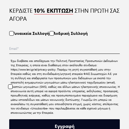
ΚΕΡΔΙΣΤΕ
ΣΤΗΝ ΠΡΩΤΗ ΣΑΣ
10% ΕΚΠΤΩΣΗ
ΑΓΟΡΑ
Γυναικεία Συλλογή
Ανδρική Συλλογή
Έχω διαβάσει και αποδέχομαι την
Πολιτική Προστασίας Προσωπικών Δεδομένων
της Εταιρείας, η οποία είναι διαθέσιμη στον ακόλουθο σύνδεσμο:
https://www.levi.gr/el/privacy-policy
. Παρέχω τη ρητή συγκατάθεσή μου στην
Εταιρεία καθώς και στη συνδεδεμένη/μητρική εταιρεία ΦΑΙΣ Συμμετοχών Α.Ε. για
τη συλλογή και επεξεργασία των προσωπικών μου δεδομένων με σκοπό την
αποστολή ενημερωτικών μηνυμάτων μέσω ηλεκτρονικού ταχυδρομείου (email),
γραπτών μηνυμάτων (SMS), καθώς και άλλων μέσων ηλεκτρονικής επικοινωνίας. Η
επικοινωνία αυτή μπορεί να αφορά προϊόντα, υπηρεσίες, εκδηλώσεις, προσφορές,
προωθητικές ενέργειες, καθώς και προσωποποιημένο περιεχόμενο και διαφήμιση
μέσω ιστοσελίδων και μέσων κοινωνικής δικτύωσης. Γνωρίζω ότι μπορώ να
ανακαλέσω τη συγκατάθεσή μου οποιαδήποτε στιγμή, χωρίς κόστος, επιλέγοντας
τον σύνδεσμο «Unsubscribe» που περιλαμβάνεται σε κάθε σχετικό μήνυμα ή
επικοινωνώντας με την Εταιρεία.
Εγγραφή