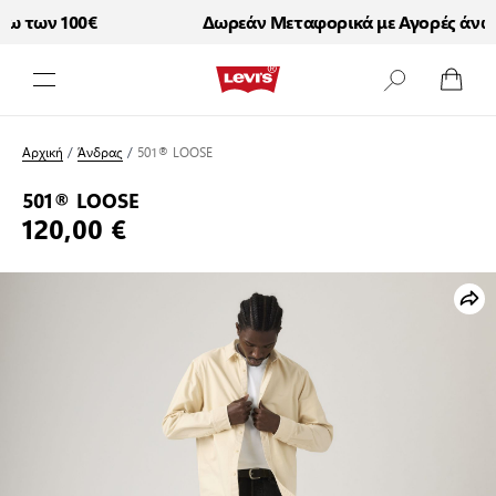
 των 100€
Δωρεάν Μεταφορικά με Αγορές άνω τ
Μετάβαση στο περιεχόμενο
Αρχική
/
Άνδρας
/
501® LOOSE
501® LOOSE
120,00 €