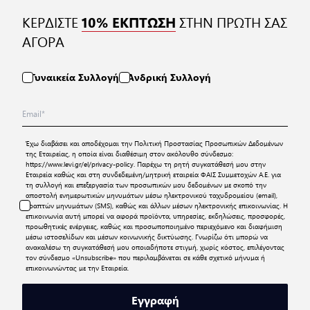
ΚΕΡΔΙΣΤΕ
ΣΤΗΝ ΠΡΩΤΗ ΣΑΣ
10% ΕΚΠΤΩΣΗ
ΑΓΟΡΑ
Γυναικεία Συλλογή
Ανδρική Συλλογή
Έχω διαβάσει και αποδέχομαι την
Πολιτική Προστασίας Προσωπικών Δεδομένων
της Εταιρείας, η οποία είναι διαθέσιμη στον ακόλουθο σύνδεσμο:
https://www.levi.gr/el/privacy-policy
. Παρέχω τη ρητή συγκατάθεσή μου στην
Εταιρεία καθώς και στη συνδεδεμένη/μητρική εταιρεία ΦΑΙΣ Συμμετοχών Α.Ε. για
τη συλλογή και επεξεργασία των προσωπικών μου δεδομένων με σκοπό την
αποστολή ενημερωτικών μηνυμάτων μέσω ηλεκτρονικού ταχυδρομείου (email),
γραπτών μηνυμάτων (SMS), καθώς και άλλων μέσων ηλεκτρονικής επικοινωνίας. Η
επικοινωνία αυτή μπορεί να αφορά προϊόντα, υπηρεσίες, εκδηλώσεις, προσφορές,
προωθητικές ενέργειες, καθώς και προσωποποιημένο περιεχόμενο και διαφήμιση
μέσω ιστοσελίδων και μέσων κοινωνικής δικτύωσης. Γνωρίζω ότι μπορώ να
ανακαλέσω τη συγκατάθεσή μου οποιαδήποτε στιγμή, χωρίς κόστος, επιλέγοντας
τον σύνδεσμο «Unsubscribe» που περιλαμβάνεται σε κάθε σχετικό μήνυμα ή
επικοινωνώντας με την Εταιρεία.
Εγγραφή