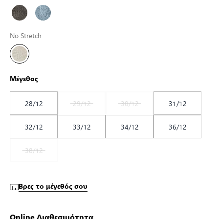
No Stretch
Μέγεθος
28/12
29/12
30/12
31/12
32/12
33/12
34/12
36/12
38/12
Βρες το μέγεθός σου
Online Διαθεσιμότητα