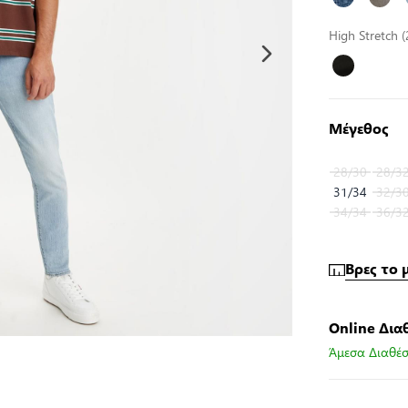
High Stretch
Μέγεθος
28/30
28/3
31/34
32/3
34/34
36/3
Βρες το 
Online Δια
Άμεσα Διαθέσ