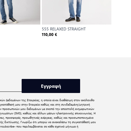
555 RELAXED STRAIGHT
502™ TA
IN
110,00 €
120,00 €
Εγγραφή
κών Δεδομένων
της Εταιρείας, η οποία είναι διαθέσιμη στον ακόλουθο
γκατάθεσή μου στην Εταιρεία καθώς και στη συνδεδεμένη/μητρική
 των προσωπικών μου δεδομένων με σκοπό την αποστολή ενημερωτικών
νυμάτων (SMS), καθώς και άλλων μέσων ηλεκτρονικής επικοινωνίας. Η
σεις, προσφορές, προωθητικές ενέργειες, καθώς και προσωποποιημένο
ικής δικτύωσης. Γνωρίζω ότι μπορώ να ανακαλέσω τη συγκατάθεσή μου
nsubscribe» που περιλαμβάνεται σε κάθε σχετικό μήνυμα ή