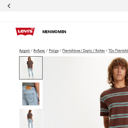
Μετάβαση στο περιεχόμενο
MEN
WOMEN
Αρχική
/
Άνδρας
/
Ρούχα
/
Παντελόνια / Σορτς / Κολάν
/
Τζιν Παντελ