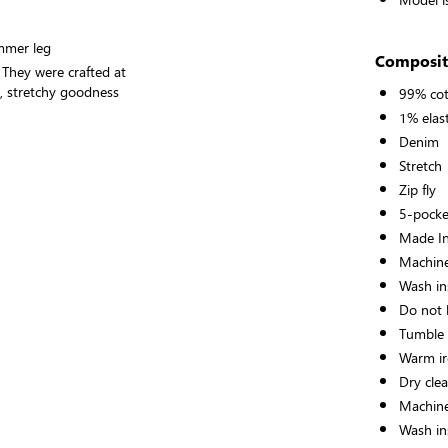
immer leg
Composit
 They were crafted at
y, stretchy goodness
99% co
1% elas
Denim
Stretch
Zip fly
5-pocke
Made In
Machine
Wash ins
Do not 
Tumble
Warm i
Dry cle
Machine
Wash ins