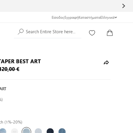
Είσοδος
Εγγραφή
Καταστήματα
Ελληνικά
Search Entire Store here...
 TAPER BEST ART
120,00 €
ART
%)
tch (1%-20%)