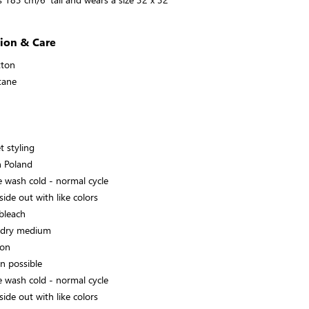
ion & Care
tton
tane
t styling
 Poland
 wash cold - normal cycle
ide out with like colors
bleach
 dry medium
ron
an possible
 wash cold - normal cycle
ide out with like colors