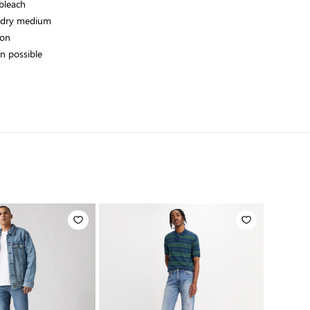
bleach
 dry medium
ron
an possible