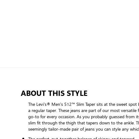
ABOUT THIS STYLE
The Levi's® Men's 512™ Slim Taper sits at the sweet spot
a regular taper. These jeans are part of our most versatile f
go-to for every occasion. As you probably guessed from its
slim fit through the thigh that tapers down to the ankle. T
seemingly tailor-made pair of jeans you can style any whi
The perfect, put-together balance of skinny and tapered