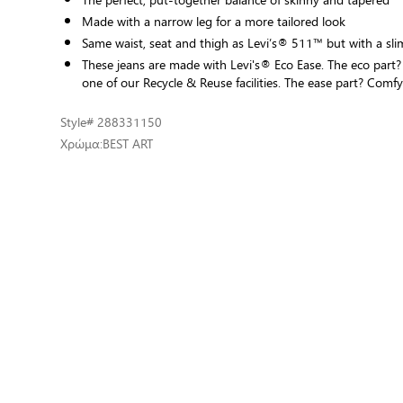
Made with a narrow leg for a more tailored look
Same waist, seat and thigh as Levi’s® 511™ but with a sl
These jeans are made with Levi's® Eco Ease. The eco part?
one of our Recycle & Reuse facilities. The ease part? Comf
Style
# 288331150
Χρώμα:
BEST ART