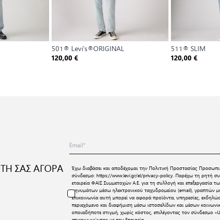
501® Levi's®ORIGINAL
511® SLIM
120,00 €
120,00 €
ΤΗ ΣΑΣ ΑΓΟΡΑ
Έχω διαβάσει και αποδέχομαι την
Πολιτική Προστασίας Προσωπι
σύνδεσμο:
https://www.levi.gr/el/privacy-policy
. Παρέχω τη ρητή συ
εταιρεία ΦΑΙΣ Συμμετοχών Α.Ε. για τη συλλογή και επεξεργασία
μηνυμάτων μέσω ηλεκτρονικού ταχυδρομείου (email), γραπτών μη
επικοινωνία αυτή μπορεί να αφορά προϊόντα, υπηρεσίες, εκδηλώ
περιεχόμενο και διαφήμιση μέσω ιστοσελίδων και μέσων κοινων
οποιαδήποτε στιγμή, χωρίς κόστος, επιλέγοντας τον σύνδεσμο «U
επικοινωνώντας με την Εταιρεία.