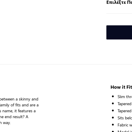
Επιλέξτε 
How it Fit
Slim th
 between a skinny and
Tapered
amily of fits and are a
 name, it features a
Tapered
he end result? A
Sits bel
ch way.
Fabric 
Model i