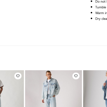
Do not 
Tumble
Warm i
Dry cle