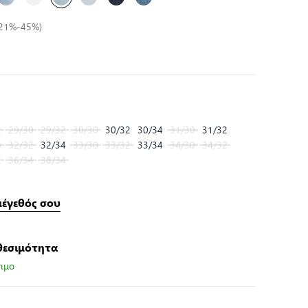
 (21%-45%)
2
29/30
29/32
30/30
30/32
30/34
31/30
31/32
0
32/32
32/34
33/30
33/32
33/34
34/30
34/32
2
36/34
38/34
μέγεθός σου
θεσιμότητα
ιμο