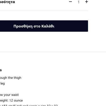
Ποσότητα
Ποσότητα
Προσθήκη στο Καλάθι
s
rough the thigh
 leg
ow your waist
weight: 12 ounce
s 183 cm/6' tall and wears a size 32 x 32