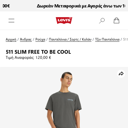
00€
Δωρεάν Μεταφορικά με Αγορές άνω των 100
Μετάβαση στο περιεχόμενο
Αρχική
/
Άνδρας
/
Ρούχα
/
Παντελόνια / Σορτς / Κολάν
/
Τζιν Παντελόνια
/
51
511 SLIM FREE TO BE COOL
Τιμή Αναφοράς:
120,00 €