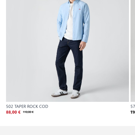
502 TAPER ROCK COD
5
88,00 €
110,00 €
11