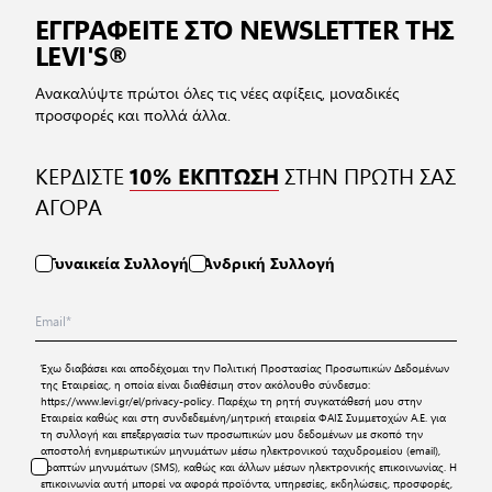
ΕΓΓΡΑΦΕΙΤΕ ΣΤΟ NEWSLETTER ΤΗΣ
LEVI'S®
Ανακαλύψτε πρώτοι όλες τις νέες αφίξεις, μοναδικές
προσφορές και πολλά άλλα.
ΚΕΡΔΙΣΤΕ
ΣΤΗΝ ΠΡΩΤΗ ΣΑΣ
10% ΕΚΠΤΩΣΗ
ΑΓΟΡΑ
Γυναικεία Συλλογή
Ανδρική Συλλογή
Έχω διαβάσει και αποδέχομαι την
Πολιτική Προστασίας Προσωπικών Δεδομένων
της Εταιρείας, η οποία είναι διαθέσιμη στον ακόλουθο σύνδεσμο:
https://www.levi.gr/el/privacy-policy
. Παρέχω τη ρητή συγκατάθεσή μου στην
Εταιρεία καθώς και στη συνδεδεμένη/μητρική εταιρεία ΦΑΙΣ Συμμετοχών Α.Ε. για
τη συλλογή και επεξεργασία των προσωπικών μου δεδομένων με σκοπό την
αποστολή ενημερωτικών μηνυμάτων μέσω ηλεκτρονικού ταχυδρομείου (email),
γραπτών μηνυμάτων (SMS), καθώς και άλλων μέσων ηλεκτρονικής επικοινωνίας. Η
επικοινωνία αυτή μπορεί να αφορά προϊόντα, υπηρεσίες, εκδηλώσεις, προσφορές,