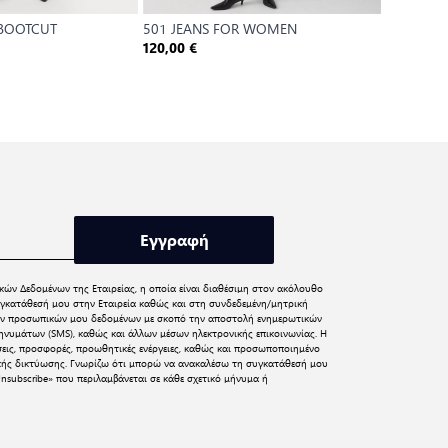
 BOOTCUT
501 JEANS FOR WOMEN
721 HIGH
1
120,00 €
88,00 €
Τιμή Αναφο
Εγγραφή
κών Δεδομένων
της Εταιρείας, η οποία είναι διαθέσιμη στον ακόλουθο
γκατάθεσή μου στην Εταιρεία καθώς και στη συνδεδεμένη/μητρική
 των προσωπικών μου δεδομένων με σκοπό την αποστολή ενημερωτικών
νυμάτων (SMS), καθώς και άλλων μέσων ηλεκτρονικής επικοινωνίας. Η
σεις, προσφορές, προωθητικές ενέργειες, καθώς και προσωποποιημένο
ικής δικτύωσης. Γνωρίζω ότι μπορώ να ανακαλέσω τη συγκατάθεσή μου
nsubscribe» που περιλαμβάνεται σε κάθε σχετικό μήνυμα ή