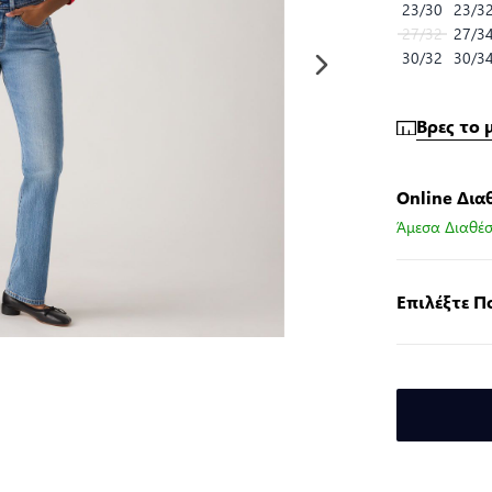
23/30
23/3
27/32
27/3
30/32
30/3
Βρες το 
Online Δια
Άμεσα Διαθέσ
Επιλέξτε 