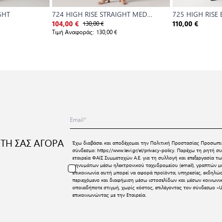
GHT
724 HIGH RISE STRAIGHT MED
725 HIGH RISE
INDIGO - WORN IN
130,00 €
104,00 €
110,00 €
Τιμή Αναφοράς:
130,00 €
ΤΗ ΣΑΣ ΑΓΟΡΑ
Έχω διαβάσει και αποδέχομαι την
Πολιτική Προστασίας Προσωπι
σύνδεσμο:
https://www.levi.gr/el/privacy-policy
. Παρέχω τη ρητή συ
εταιρεία ΦΑΙΣ Συμμετοχών Α.Ε. για τη συλλογή και επεξεργασία
μηνυμάτων μέσω ηλεκτρονικού ταχυδρομείου (email), γραπτών μη
επικοινωνία αυτή μπορεί να αφορά προϊόντα, υπηρεσίες, εκδηλώ
περιεχόμενο και διαφήμιση μέσω ιστοσελίδων και μέσων κοινων
οποιαδήποτε στιγμή, χωρίς κόστος, επιλέγοντας τον σύνδεσμο «U
επικοινωνώντας με την Εταιρεία.