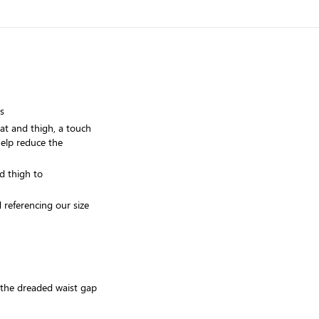
s
at and thigh, a touch
help reduce the
nd thigh to
referencing our size
e the dreaded waist gap