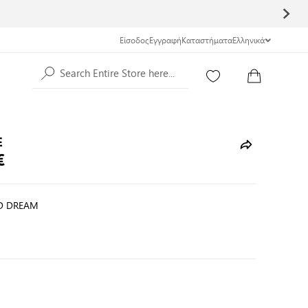
Είσοδος
Εγγραφή
Καταστήματα
Ελληνικά
Search Entire Store here...
E
€
D DREAM