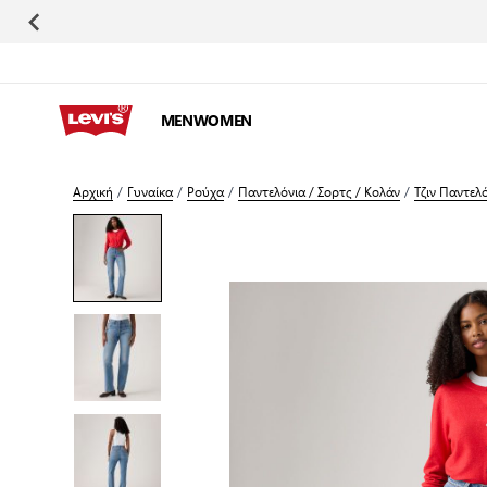
Μετάβαση στο περιεχόμενο
MEN
WOMEN
Αρχική
/
Γυναίκα
/
Ρούχα
/
Παντελόνια / Σορτς / Κολάν
/
Τζιν Παντελ