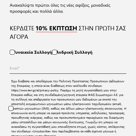
Ανακαλύψτε πρώτοι όλες τις νέες αφίξεις, μοναδικές
προσφορές και πολλά άλλα.
ΚΕΡΔΙΣΤΕ
ΣΤΗΝ ΠΡΩΤΗ ΣΑΣ
10% ΕΚΠΤΩΣΗ
ΑΓΟΡΑ
Γυναικεία Συλλογή
Ανδρική Συλλογή
Έχω διαβάσει και αποδέχομαι την
Πολιτική Προστασίας Προσωπικών Δεδομένων
της Εταιρείας, η οποία είναι διαθέσιμη στον ακόλουθο σύνδεσμο:
https://www.levi.gr/el/privacy-policy
. Παρέχω τη ρητή συγκατάθεσή μου στην
Εταιρεία καθώς και στη συνδεδεμένη/μητρική εταιρεία ΦΑΙΣ Συμμετοχών Α.Ε. για
τη συλλογή και επεξεργασία των προσωπικών μου δεδομένων με σκοπό την
αποστολή ενημερωτικών μηνυμάτων μέσω ηλεκτρονικού ταχυδρομείου (email),
γραπτών μηνυμάτων (SMS), καθώς και άλλων μέσων ηλεκτρονικής επικοινωνίας. Η
επικοινωνία αυτή μπορεί να αφορά προϊόντα, υπηρεσίες, εκδηλώσεις, προσφορές,
προωθητικές ενέργειες, καθώς και προσωποποιημένο περιεχόμενο και διαφήμιση
μέσω ιστοσελίδων και μέσων κοινωνικής δικτύωσης. Γνωρίζω ότι μπορώ να
ανακαλέσω τη συγκατάθεσή μου οποιαδήποτε στιγμή, χωρίς κόστος, επιλέγοντας
τον σύνδεσμο «Unsubscribe» που περιλαμβάνεται σε κάθε σχετικό μήνυμα ή
επικοινωνώντας με την Εταιρεία.