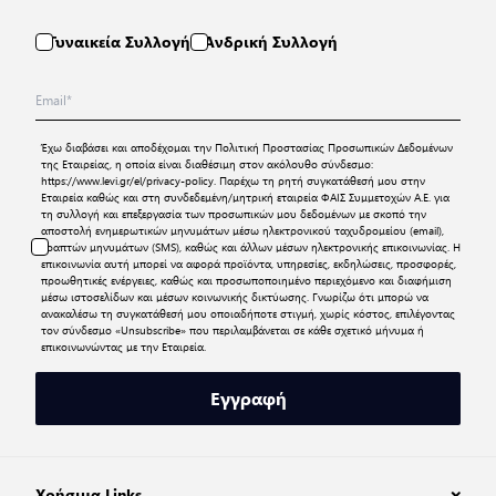
Γυναικεία Συλλογή
Ανδρική Συλλογή
Έχω διαβάσει και αποδέχομαι την
Πολιτική Προστασίας Προσωπικών Δεδομένων
της Εταιρείας, η οποία είναι διαθέσιμη στον ακόλουθο σύνδεσμο:
https://www.levi.gr/el/privacy-policy
. Παρέχω τη ρητή συγκατάθεσή μου στην
Εταιρεία καθώς και στη συνδεδεμένη/μητρική εταιρεία ΦΑΙΣ Συμμετοχών Α.Ε. για
τη συλλογή και επεξεργασία των προσωπικών μου δεδομένων με σκοπό την
αποστολή ενημερωτικών μηνυμάτων μέσω ηλεκτρονικού ταχυδρομείου (email),
γραπτών μηνυμάτων (SMS), καθώς και άλλων μέσων ηλεκτρονικής επικοινωνίας. Η
επικοινωνία αυτή μπορεί να αφορά προϊόντα, υπηρεσίες, εκδηλώσεις, προσφορές,
προωθητικές ενέργειες, καθώς και προσωποποιημένο περιεχόμενο και διαφήμιση
μέσω ιστοσελίδων και μέσων κοινωνικής δικτύωσης. Γνωρίζω ότι μπορώ να
ανακαλέσω τη συγκατάθεσή μου οποιαδήποτε στιγμή, χωρίς κόστος, επιλέγοντας
τον σύνδεσμο «Unsubscribe» που περιλαμβάνεται σε κάθε σχετικό μήνυμα ή
επικοινωνώντας με την Εταιρεία.
Εγγραφή
Χρήσιμα Links