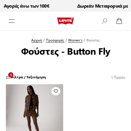
 Αγορές άνω των 100€
Δωρεάν Μεταφορικά με Α
Μετάβαση στο περιεχόμενο
Αρχική
/
Προσφορές
/
Women's
/
Φούστες
Φούστες - Button Fly
1
1
Προϊόν
Φίλτρα / Ταξινόμηση