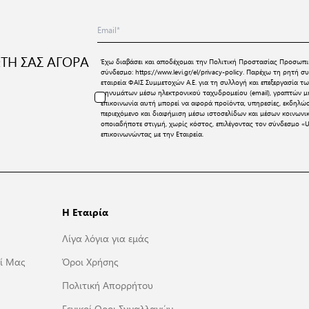
ΤΗ ΣΑΣ ΑΓΟΡΑ
Έχω διαβάσει και αποδέχομαι την
Πολιτική Προστασίας Προσωπι
σύνδεσμο:
https://www.levi.gr/el/privacy-policy
. Παρέχω τη ρητή συ
εταιρεία ΦΑΙΣ Συμμετοχών Α.Ε. για τη συλλογή και επεξεργασία
μηνυμάτων μέσω ηλεκτρονικού ταχυδρομείου (email), γραπτών μη
επικοινωνία αυτή μπορεί να αφορά προϊόντα, υπηρεσίες, εκδηλώ
περιεχόμενο και διαφήμιση μέσω ιστοσελίδων και μέσων κοινων
οποιαδήποτε στιγμή, χωρίς κόστος, επιλέγοντας τον σύνδεσμο «U
επικοινωνώντας με την Εταιρεία.
Η Εταιρία
Λίγα λόγια για εμάς
ί Μας
Όροι Χρήσης
Πολιτική Απορρήτου
Γενικοί Οροι Συναλλαγών