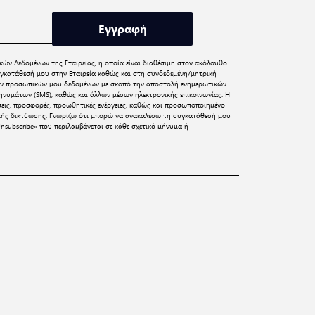
Εγγραφή
κών Δεδομένων
της Εταιρείας, η οποία είναι διαθέσιμη στον ακόλουθο
γκατάθεσή μου στην Εταιρεία καθώς και στη συνδεδεμένη/μητρική
 των προσωπικών μου δεδομένων με σκοπό την αποστολή ενημερωτικών
νυμάτων (SMS), καθώς και άλλων μέσων ηλεκτρονικής επικοινωνίας. Η
σεις, προσφορές, προωθητικές ενέργειες, καθώς και προσωποποιημένο
ικής δικτύωσης. Γνωρίζω ότι μπορώ να ανακαλέσω τη συγκατάθεσή μου
nsubscribe» που περιλαμβάνεται σε κάθε σχετικό μήνυμα ή