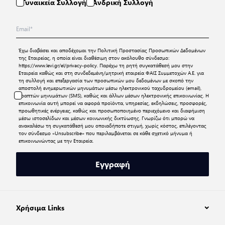
Γυναικεία Συλλογή
Ανδρική Συλλογή
Έχω διαβάσει και αποδέχομαι την
Πολιτική Προστασίας Προσωπικών Δεδομένων
της Εταιρείας, η οποία είναι διαθέσιμη στον ακόλουθο σύνδεσμο:
https://www.levi.gr/el/privacy-policy
. Παρέχω τη ρητή συγκατάθεσή μου στην
Εταιρεία καθώς και στη συνδεδεμένη/μητρική εταιρεία ΦΑΙΣ Συμμετοχών Α.Ε. για
τη συλλογή και επεξεργασία των προσωπικών μου δεδομένων με σκοπό την
αποστολή ενημερωτικών μηνυμάτων μέσω ηλεκτρονικού ταχυδρομείου (email),
γραπτών μηνυμάτων (SMS), καθώς και άλλων μέσων ηλεκτρονικής επικοινωνίας. Η
επικοινωνία αυτή μπορεί να αφορά προϊόντα, υπηρεσίες, εκδηλώσεις, προσφορές,
προωθητικές ενέργειες, καθώς και προσωποποιημένο περιεχόμενο και διαφήμιση
μέσω ιστοσελίδων και μέσων κοινωνικής δικτύωσης. Γνωρίζω ότι μπορώ να
ανακαλέσω τη συγκατάθεσή μου οποιαδήποτε στιγμή, χωρίς κόστος, επιλέγοντας
τον σύνδεσμο «Unsubscribe» που περιλαμβάνεται σε κάθε σχετικό μήνυμα ή
επικοινωνώντας με την Εταιρεία.
Εγγραφή
Χρήσιμα Links