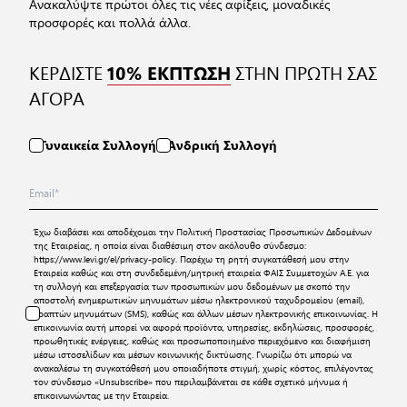
Ανακαλύψτε πρώτοι όλες τις νέες αφίξεις, μοναδικές
προσφορές και πολλά άλλα.
ΚΕΡΔΙΣΤΕ
ΣΤΗΝ ΠΡΩΤΗ ΣΑΣ
10% ΕΚΠΤΩΣΗ
ΑΓΟΡΑ
Γυναικεία Συλλογή
Ανδρική Συλλογή
Έχω διαβάσει και αποδέχομαι την
Πολιτική Προστασίας Προσωπικών Δεδομένων
της Εταιρείας, η οποία είναι διαθέσιμη στον ακόλουθο σύνδεσμο:
https://www.levi.gr/el/privacy-policy
. Παρέχω τη ρητή συγκατάθεσή μου στην
Εταιρεία καθώς και στη συνδεδεμένη/μητρική εταιρεία ΦΑΙΣ Συμμετοχών Α.Ε. για
τη συλλογή και επεξεργασία των προσωπικών μου δεδομένων με σκοπό την
αποστολή ενημερωτικών μηνυμάτων μέσω ηλεκτρονικού ταχυδρομείου (email),
γραπτών μηνυμάτων (SMS), καθώς και άλλων μέσων ηλεκτρονικής επικοινωνίας. Η
επικοινωνία αυτή μπορεί να αφορά προϊόντα, υπηρεσίες, εκδηλώσεις, προσφορές,
προωθητικές ενέργειες, καθώς και προσωποποιημένο περιεχόμενο και διαφήμιση
μέσω ιστοσελίδων και μέσων κοινωνικής δικτύωσης. Γνωρίζω ότι μπορώ να
ανακαλέσω τη συγκατάθεσή μου οποιαδήποτε στιγμή, χωρίς κόστος, επιλέγοντας
τον σύνδεσμο «Unsubscribe» που περιλαμβάνεται σε κάθε σχετικό μήνυμα ή
επικοινωνώντας με την Εταιρεία.